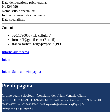
Data deliberazione psicoterapia:
04/12/1999
Nome scuola specializz.:
Indirizzo teorico di riferimento:
Data specializz.:
Contatti:
320.1790053 (tel. cellulare)
fornarifl@gmail.com
(E-mail)
franco.fornari.188@psypec.it
(PEC)
Ritorna alla ricerca
Inizio
Inizio
. Salta a inizio pagina.
Piè di pagina
Ordine degli Psicologi - Consiglio del Friuli Venezia Giulia
SEDE ISTITUZIONALE ED AMMINISTRATIVA
| Piazza N. Tommaseo 2 - 34121 Trieste - C.F.:
90058160327 | tel: +39 040.366602 | Mail:
segreteria@ordinepsicologifvg.it
| Pec:
ordinepsicologifvg@psypec.it
|