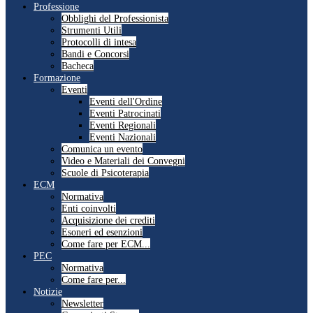
Professione
Obblighi del Professionista
Strumenti Utili
Protocolli di intesa
Bandi e Concorsi
Bacheca
Formazione
Eventi
Eventi dell'Ordine
Eventi Patrocinati
Eventi Regionali
Eventi Nazionali
Comunica un evento
Video e Materiali dei Convegni
Scuole di Psicoterapia
ECM
Normativa
Enti coinvolti
Acquisizione dei crediti
Esoneri ed esenzioni
Come fare per ECM...
PEC
Normativa
Come fare per...
Notizie
Newsletter