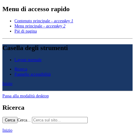
Menu di accesso rapido
Contenuto principale -
accesskey 1
Menu principale -
accesskey 2
Piè di pagina
Casella degli strumenti
Layout normale
Ricerca
Pannello accessibilità
Inizio
Passa alla modalità desktop
Ricerca
Cerca...
Cerca
Inizio