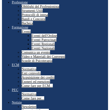
Professione
Obblighi del Professionista
Strumenti Utili
Protocolli di intesa
Bandi e Concorsi
Bacheca
Formazione
Eventi
Eventi dell'Ordine
Eventi Patrocinati
Eventi Regionali
Eventi Nazionali
Comunica un evento
Video e Materiali dei Convegni
Scuole di Psicoterapia
ECM
Normativa
Enti coinvolti
Acquisizione dei crediti
Esoneri ed esenzioni
Come fare per ECM...
PEC
Normativa
Come fare per...
Notizie
Newsletter