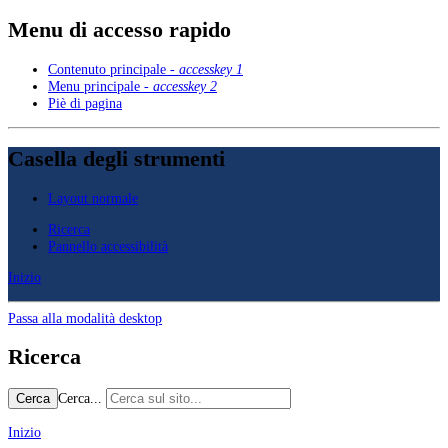
Menu di accesso rapido
Contenuto principale -
accesskey 1
Menu principale -
accesskey 2
Piè di pagina
Casella degli strumenti
Layout normale
Ricerca
Pannello accessibilità
Inizio
Passa alla modalità desktop
Ricerca
Cerca...
Cerca
Inizio