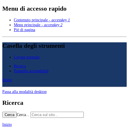
Menu di accesso rapido
Contenuto principale -
accesskey 1
Menu principale -
accesskey 2
Piè di pagina
Casella degli strumenti
Layout normale
Ricerca
Pannello accessibilità
Inizio
Passa alla modalità desktop
Ricerca
Cerca...
Cerca
Inizio