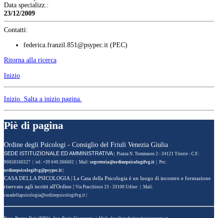
Data specializz.:
23/12/2009
Contatti:
federica.franzil.851@psypec.it
(PEC)
Ritorna alla ricerca
Inizio
Inizio
. Salta a inizio pagina.
Piè di pagina
Ordine degli Psicologi - Consiglio del Friuli Venezia Giulia
SEDE ISTITUZIONALE ED AMMINISTRATIVA
| Piazza N. Tommaseo 2 - 34121 Trieste - C.F.:
90058160327 | tel: +39 040.366602 | Mail:
segreteria@ordinepsicologifvg.it
| Pec:
ordinepsicologifvg@psypec.it
|
CASA DELLA PSICOLOGIA
| La Casa della Psicologia è un luogo di incontro e formazione
riservato agli iscritti all'Ordine |
Via Pracchiuso 23 - 33100 Udine | Mail:
casadellapsicologia@ordinepsicologifvg.it
|