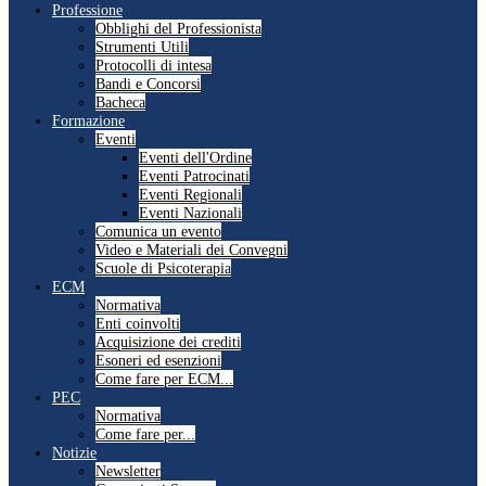
Professione
Obblighi del Professionista
Strumenti Utili
Protocolli di intesa
Bandi e Concorsi
Bacheca
Formazione
Eventi
Eventi dell'Ordine
Eventi Patrocinati
Eventi Regionali
Eventi Nazionali
Comunica un evento
Video e Materiali dei Convegni
Scuole di Psicoterapia
ECM
Normativa
Enti coinvolti
Acquisizione dei crediti
Esoneri ed esenzioni
Come fare per ECM...
PEC
Normativa
Come fare per...
Notizie
Newsletter