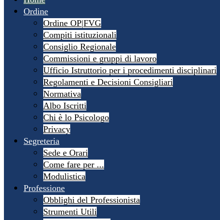
Ordine
Ordine OP|FVG
Compiti istituzionali
Consiglio Regionale
Commissioni e gruppi di lavoro
Ufficio Istruttorio per i procedimenti disciplinari
Regolamenti e Decisioni Consigliari
Normativa
Albo Iscritti
Chi è lo Psicologo
Privacy
Segreteria
Sede e Orari
Come fare per ...
Modulistica
Professione
Obblighi del Professionista
Strumenti Utili