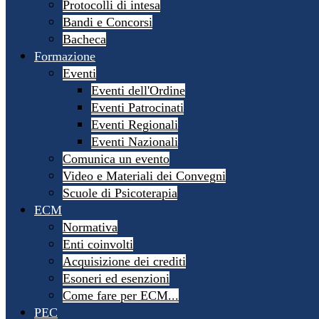
Protocolli di intesa
Bandi e Concorsi
Bacheca
Formazione
Eventi
Eventi dell'Ordine
Eventi Patrocinati
Eventi Regionali
Eventi Nazionali
Comunica un evento
Video e Materiali dei Convegni
Scuole di Psicoterapia
ECM
Normativa
Enti coinvolti
Acquisizione dei crediti
Esoneri ed esenzioni
Come fare per ECM...
PEC