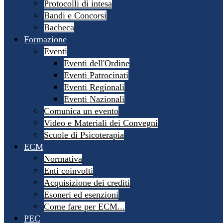
Protocolli di intesa
Bandi e Concorsi
Bacheca
Formazione
Eventi
Eventi dell'Ordine
Eventi Patrocinati
Eventi Regionali
Eventi Nazionali
Comunica un evento
Video e Materiali dei Convegni
Scuole di Psicoterapia
ECM
Normativa
Enti coinvolti
Acquisizione dei crediti
Esoneri ed esenzioni
Come fare per ECM...
PEC