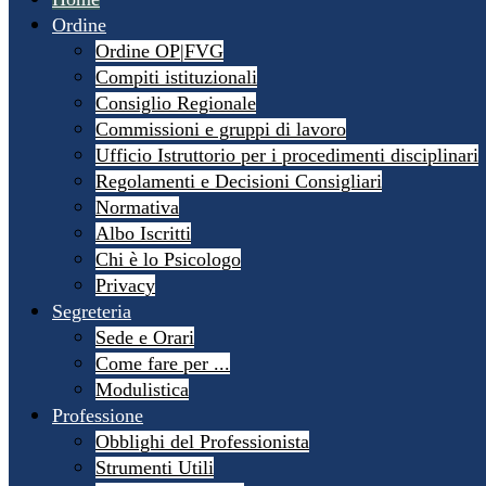
Ordine
Ordine OP|FVG
Compiti istituzionali
Consiglio Regionale
Commissioni e gruppi di lavoro
Ufficio Istruttorio per i procedimenti disciplinari
Regolamenti e Decisioni Consigliari
Normativa
Albo Iscritti
Chi è lo Psicologo
Privacy
Segreteria
Sede e Orari
Come fare per ...
Modulistica
Professione
Obblighi del Professionista
Strumenti Utili