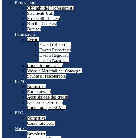
Professione
Obblighi del Professionista
Strumenti Utili
Protocolli di intesa
Bandi e Concorsi
Bacheca
Formazione
Eventi
Eventi dell'Ordine
Eventi Patrocinati
Eventi Regionali
Eventi Nazionali
Comunica un evento
Video e Materiali dei Convegni
Scuole di Psicoterapia
ECM
Normativa
Enti coinvolti
Acquisizione dei crediti
Esoneri ed esenzioni
Come fare per ECM...
PEC
Normativa
Come fare per...
Notizie
Newsletter