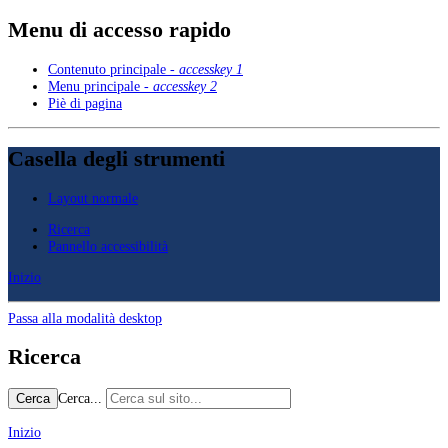
Menu di accesso rapido
Contenuto principale -
accesskey 1
Menu principale -
accesskey 2
Piè di pagina
Casella degli strumenti
Layout normale
Ricerca
Pannello accessibilità
Inizio
Passa alla modalità desktop
Ricerca
Cerca...
Cerca
Inizio