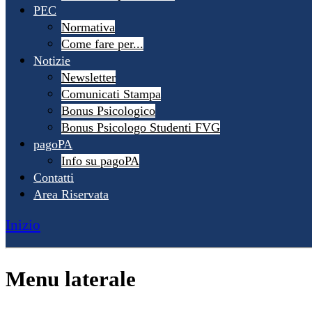
PEC
Normativa
Come fare per...
Notizie
Newsletter
Comunicati Stampa
Bonus Psicologico
Bonus Psicologo Studenti FVG
pagoPA
Info su pagoPA
Contatti
Area Riservata
Inizio
Menu laterale