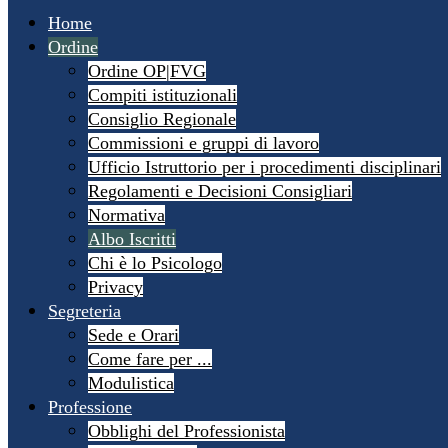
Home
Ordine
Ordine OP|FVG
Compiti istituzionali
Consiglio Regionale
Commissioni e gruppi di lavoro
Ufficio Istruttorio per i procedimenti disciplinari
Regolamenti e Decisioni Consigliari
Normativa
Albo Iscritti
Chi è lo Psicologo
Privacy
Segreteria
Sede e Orari
Come fare per ...
Modulistica
Professione
Obblighi del Professionista