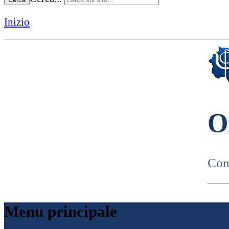
Inizio
O
Cons
Menu principale