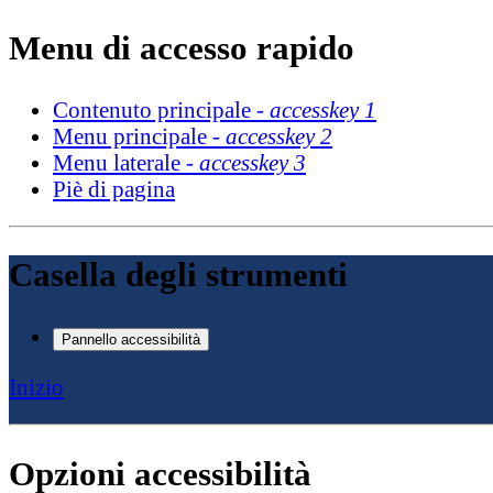
Menu di accesso rapido
Contenuto principale -
accesskey 1
Menu principale -
accesskey 2
Menu laterale -
accesskey 3
Piè di pagina
Casella degli strumenti
Pannello accessibilità
Inizio
Opzioni accessibilità