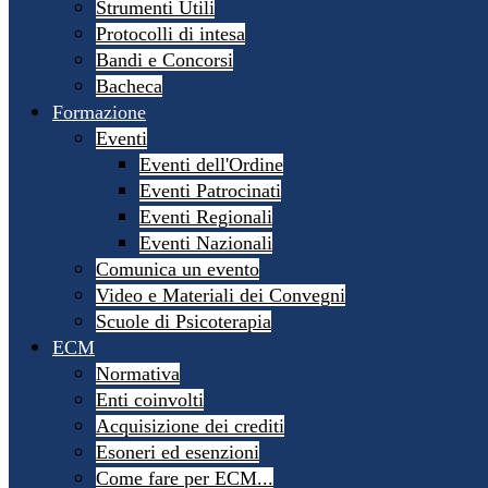
Strumenti Utili
Protocolli di intesa
Bandi e Concorsi
Bacheca
Formazione
Eventi
Eventi dell'Ordine
Eventi Patrocinati
Eventi Regionali
Eventi Nazionali
Comunica un evento
Video e Materiali dei Convegni
Scuole di Psicoterapia
ECM
Normativa
Enti coinvolti
Acquisizione dei crediti
Esoneri ed esenzioni
Come fare per ECM...