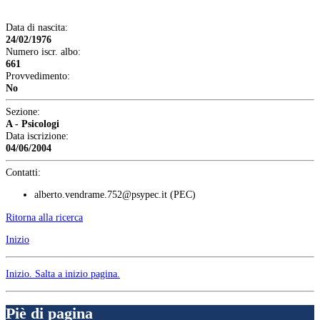
Data di nascita:
24/02/1976
Numero iscr. albo:
661
Provvedimento:
No
Sezione:
A - Psicologi
Data iscrizione:
04/06/2004
Contatti:
alberto.vendrame.752@psypec.it
(PEC)
Ritorna alla ricerca
Inizio
Inizio
. Salta a inizio pagina.
Piè di pagina