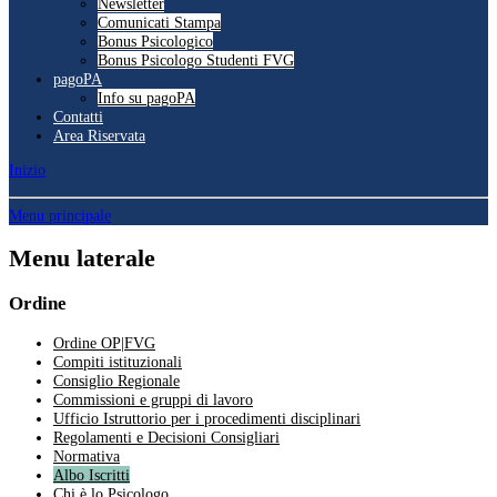
Newsletter
Comunicati Stampa
Bonus Psicologico
Bonus Psicologo Studenti FVG
pagoPA
Info su pagoPA
Contatti
Area Riservata
Inizio
Menu principale
Menu laterale
Ordine
Ordine OP|FVG
Compiti istituzionali
Consiglio Regionale
Commissioni e gruppi di lavoro
Ufficio Istruttorio per i procedimenti disciplinari
Regolamenti e Decisioni Consigliari
Normativa
Albo Iscritti
Chi è lo Psicologo