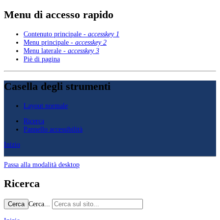
Menu di accesso rapido
Contenuto principale -
accesskey 1
Menu principale -
accesskey 2
Menu laterale -
accesskey 3
Piè di pagina
Casella degli strumenti
Layout normale
Ricerca
Pannello accessibilità
Inizio
Passa alla modalità desktop
Ricerca
Cerca...
Cerca