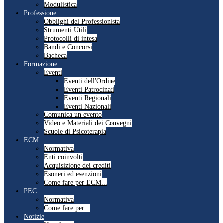
Modulistica
Professione
Obblighi del Professionista
Strumenti Utili
Protocolli di intesa
Bandi e Concorsi
Bacheca
Formazione
Eventi
Eventi dell'Ordine
Eventi Patrocinati
Eventi Regionali
Eventi Nazionali
Comunica un evento
Video e Materiali dei Convegni
Scuole di Psicoterapia
ECM
Normativa
Enti coinvolti
Acquisizione dei crediti
Esoneri ed esenzioni
Come fare per ECM...
PEC
Normativa
Come fare per...
Notizie