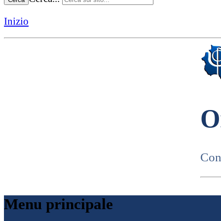
Inizio
O
Cons
Menu principale