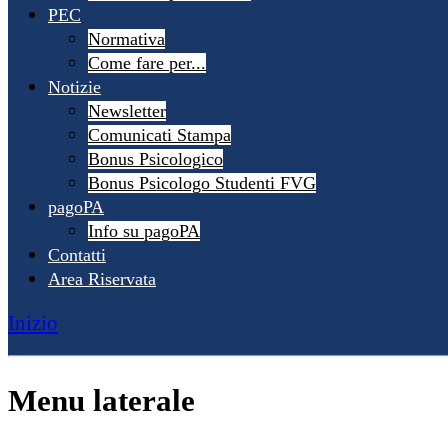
PEC
Normativa
Come fare per...
Notizie
Newsletter
Comunicati Stampa
Bonus Psicologico
Bonus Psicologo Studenti FVG
pagoPA
Info su pagoPA
Contatti
Area Riservata
Inizio
Menu laterale