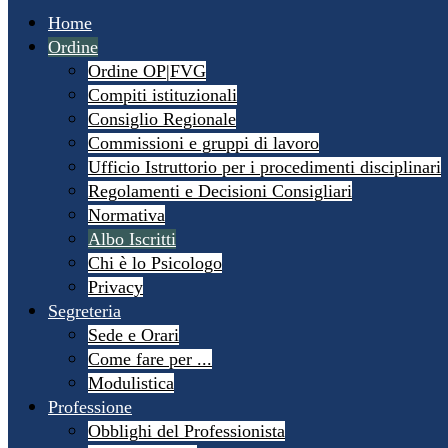
Home
Ordine
Ordine OP|FVG
Compiti istituzionali
Consiglio Regionale
Commissioni e gruppi di lavoro
Ufficio Istruttorio per i procedimenti disciplinari
Regolamenti e Decisioni Consigliari
Normativa
Albo Iscritti
Chi è lo Psicologo
Privacy
Segreteria
Sede e Orari
Come fare per ...
Modulistica
Professione
Obblighi del Professionista