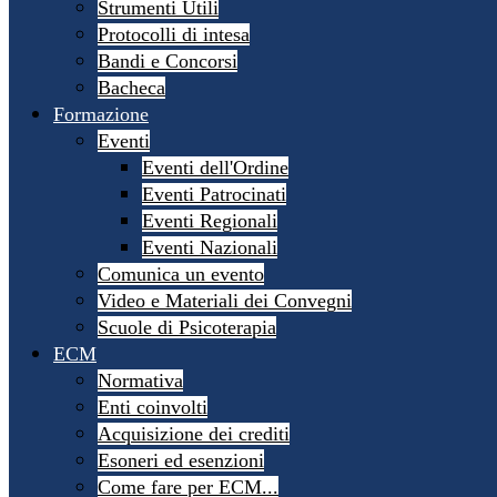
Strumenti Utili
Protocolli di intesa
Bandi e Concorsi
Bacheca
Formazione
Eventi
Eventi dell'Ordine
Eventi Patrocinati
Eventi Regionali
Eventi Nazionali
Comunica un evento
Video e Materiali dei Convegni
Scuole di Psicoterapia
ECM
Normativa
Enti coinvolti
Acquisizione dei crediti
Esoneri ed esenzioni
Come fare per ECM...