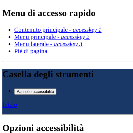
Menu di accesso rapido
Contenuto principale -
accesskey 1
Menu principale -
accesskey 2
Menu laterale -
accesskey 3
Piè di pagina
Casella degli strumenti
Pannello accessibilità
Inizio
Opzioni accessibilità