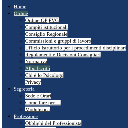
Home
Ordine
Ordine OP|FVG
Compiti istituzionali
Consiglio Regionale
Commissioni e gruppi di lavoro
Ufficio Istruttorio per i procedimenti disciplinari
Regolamenti e Decisioni Consigliari
Normativa
Albo Iscritti
Chi è lo Psicologo
Privacy
Segreteria
Sede e Orari
Come fare per ...
Modulistica
Professione
Obblighi del Professionista