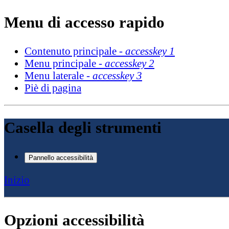
Menu di accesso rapido
Contenuto principale -
accesskey 1
Menu principale -
accesskey 2
Menu laterale -
accesskey 3
Piè di pagina
Casella degli strumenti
Pannello accessibilità
Inizio
Opzioni accessibilità