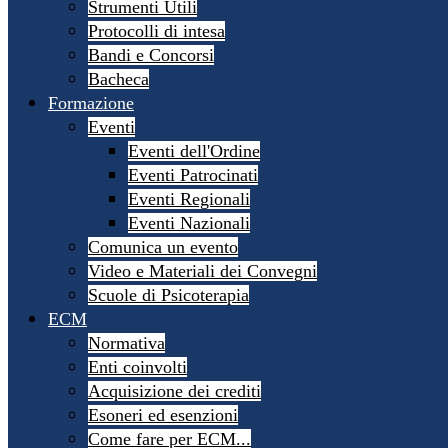
Strumenti Utili
Protocolli di intesa
Bandi e Concorsi
Bacheca
Formazione
Eventi
Eventi dell'Ordine
Eventi Patrocinati
Eventi Regionali
Eventi Nazionali
Comunica un evento
Video e Materiali dei Convegni
Scuole di Psicoterapia
ECM
Normativa
Enti coinvolti
Acquisizione dei crediti
Esoneri ed esenzioni
Come fare per ECM...