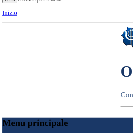
Inizio
O
Cons
Menu principale