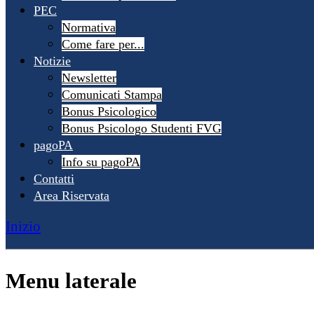
PEC
Normativa
Come fare per...
Notizie
Newsletter
Comunicati Stampa
Bonus Psicologico
Bonus Psicologo Studenti FVG
pagoPA
Info su pagoPA
Contatti
Area Riservata
Inizio
Menu laterale