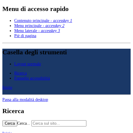
Menu di accesso rapido
Contenuto principale -
accesskey 1
Menu principale -
accesskey 2
Menu laterale -
accesskey 3
Piè di pagina
Casella degli strumenti
Layout normale
Ricerca
Pannello accessibilità
Inizio
Passa alla modalità desktop
Ricerca
Cerca...
Cerca