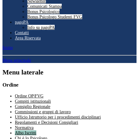
Newsletter
Comunicati Stampa
Bonus Psicologico
Bonus Psicologo Studenti FVG
pagoPA
Info su pagoPA
Contatti
Area Riservata
Inizio
Menu principale
Menu laterale
Ordine
Ordine OP|FVG
Compiti istituzionali
Consiglio Regionale
Commissioni e gruppi di lavoro
Ufficio Istruttorio per i procedimenti disciplinari
Regolamenti e Decisioni Consigliari
Normativa
Albo Iscritti
Chi è lo Psicologo