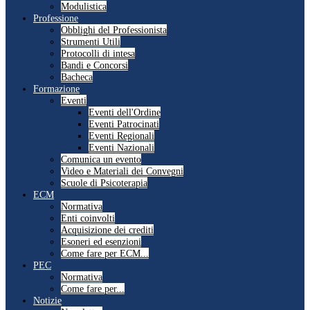
Modulistica
Professione
Obblighi del Professionista
Strumenti Utili
Protocolli di intesa
Bandi e Concorsi
Bacheca
Formazione
Eventi
Eventi dell'Ordine
Eventi Patrocinati
Eventi Regionali
Eventi Nazionali
Comunica un evento
Video e Materiali dei Convegni
Scuole di Psicoterapia
ECM
Normativa
Enti coinvolti
Acquisizione dei crediti
Esoneri ed esenzioni
Come fare per ECM...
PEC
Normativa
Come fare per...
Notizie