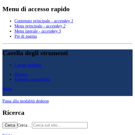
Menu di accesso rapido
Contenuto principale -
accesskey 1
Menu principale -
accesskey 2
Menu laterale -
accesskey 3
Piè di pagina
Casella degli strumenti
Layout normale
Ricerca
Pannello accessibilità
Inizio
Passa alla modalità desktop
Ricerca
Cerca...
Cerca