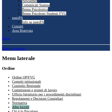
Newsletter
Comunicati Stampa
Bonus Psicologico
Bonus Psicologo Studenti FVG
pagoPA
Info su pagoPA
Contatti
Area Riservata
Inizio
Menu principale
Menu laterale
Ordine
Ordine OP|FVG
Compiti istituzionali
Consiglio Regionale
Commissioni e gruppi di lavoro
Ufficio Istruttorio per i procedimenti disciplinari
Regolamenti e Decisioni Consigliari
Normativa
Albo Iscritti
Chi è lo Psicologo