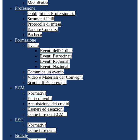
Modulistica
Professione
Obblighi del Professionista
Strumenti Utili
Protocolli di intesa
Bandi e Concorsi
Bacheca
Formazione
Eventi
Eventi dell'Ordine
Eventi Patrocinati
Eventi Regionali
Eventi Nazionali
Comunica un evento
Video e Materiali dei Convegni
Scuole di Psicoterapia
ECM
Normativa
Enti coinvolti
Acquisizione dei crediti
Esoneri ed esenzioni
Come fare per ECM...
PEC
Normativa
Come fare per...
Notizie