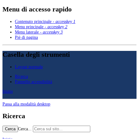
Menu di accesso rapido
Contenuto principale -
accesskey 1
Menu principale -
accesskey 2
Menu laterale -
accesskey 3
Piè di pagina
Casella degli strumenti
Layout normale
Ricerca
Pannello accessibilità
Inizio
Passa alla modalità desktop
Ricerca
Cerca...
Cerca