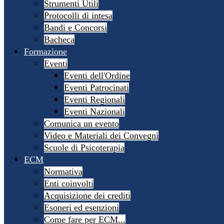
Strumenti Utili
Protocolli di intesa
Bandi e Concorsi
Bacheca
Formazione
Eventi
Eventi dell'Ordine
Eventi Patrocinati
Eventi Regionali
Eventi Nazionali
Comunica un evento
Video e Materiali dei Convegni
Scuole di Psicoterapia
ECM
Normativa
Enti coinvolti
Acquisizione dei crediti
Esoneri ed esenzioni
Come fare per ECM...