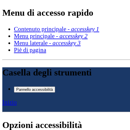
Menu di accesso rapido
Contenuto principale -
accesskey 1
Menu principale -
accesskey 2
Menu laterale -
accesskey 3
Piè di pagina
Casella degli strumenti
Pannello accessibilità
Inizio
Opzioni accessibilità