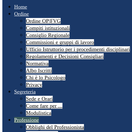
Home
Ordine
Ordine OP|FVG
Compiti istituzionali
Consiglio Regionale
Commissioni e gruppi di lavoro
Ufficio Istruttorio per i procedimenti disciplinari
Regolamenti e Decisioni Consigliari
Normativa
Albo Iscritti
Chi è lo Psicologo
Privacy
Segreteria
Sede e Orari
Come fare per ...
Modulistica
Professione
Obblighi del Professionista