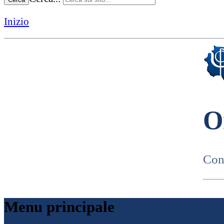
Inizio
O
Cons
Menu principale