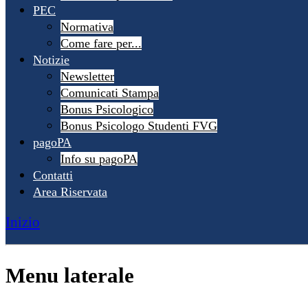
PEC
Normativa
Come fare per...
Notizie
Newsletter
Comunicati Stampa
Bonus Psicologico
Bonus Psicologo Studenti FVG
pagoPA
Info su pagoPA
Contatti
Area Riservata
Inizio
Menu laterale