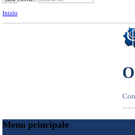
Inizio
O
Cons
Menu principale