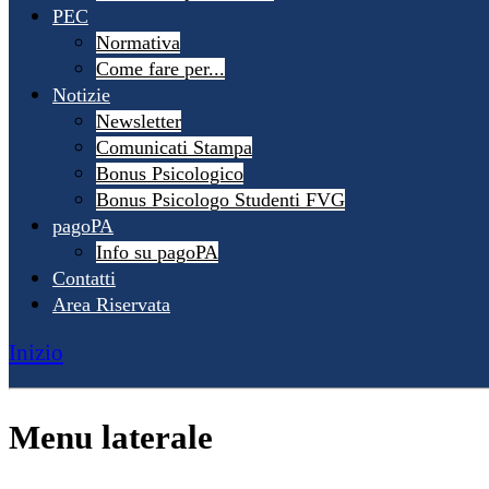
PEC
Normativa
Come fare per...
Notizie
Newsletter
Comunicati Stampa
Bonus Psicologico
Bonus Psicologo Studenti FVG
pagoPA
Info su pagoPA
Contatti
Area Riservata
Inizio
Menu laterale