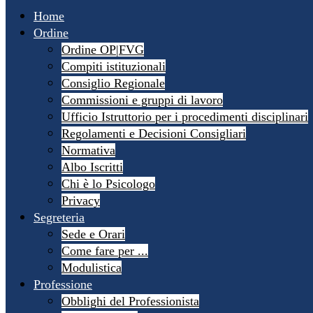
Home
Ordine
Ordine OP|FVG
Compiti istituzionali
Consiglio Regionale
Commissioni e gruppi di lavoro
Ufficio Istruttorio per i procedimenti disciplinari
Regolamenti e Decisioni Consigliari
Normativa
Albo Iscritti
Chi è lo Psicologo
Privacy
Segreteria
Sede e Orari
Come fare per ...
Modulistica
Professione
Obblighi del Professionista