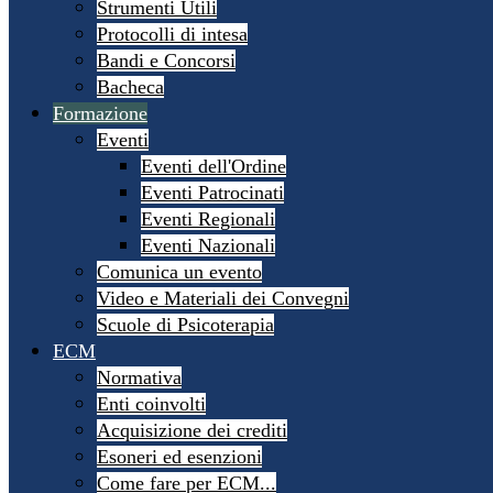
Strumenti Utili
Protocolli di intesa
Bandi e Concorsi
Bacheca
Formazione
Eventi
Eventi dell'Ordine
Eventi Patrocinati
Eventi Regionali
Eventi Nazionali
Comunica un evento
Video e Materiali dei Convegni
Scuole di Psicoterapia
ECM
Normativa
Enti coinvolti
Acquisizione dei crediti
Esoneri ed esenzioni
Come fare per ECM...