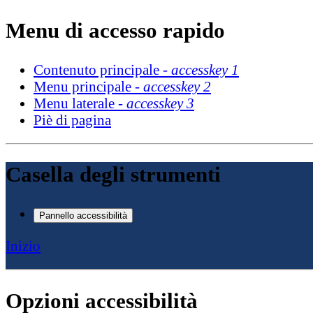
Menu di accesso rapido
Contenuto principale -
accesskey 1
Menu principale -
accesskey 2
Menu laterale -
accesskey 3
Piè di pagina
Casella degli strumenti
Pannello accessibilità
Inizio
Opzioni accessibilità