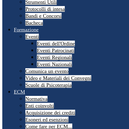
Strumenti Utili
Protocolli di intesa
Bandi e Concorsi
Bacheca
Formazione
Eventi
Eventi dell'Ordine
Eventi Patrocinati
Eventi Regionali
Eventi Nazionali
Comunica un evento
Video e Materiali dei Convegni
Scuole di Psicoterapia
ECM
Normativa
Enti coinvolti
Acquisizione dei crediti
Esoneri ed esenzioni
Come fare per ECM...