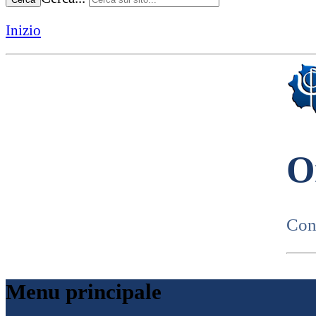
Inizio
O
Cons
Menu principale