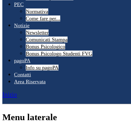
PEC
Normativa
Come fare per...
Notizie
Newsletter
Comunicati Stampa
Bonus Psicologico
Bonus Psicologo Studenti FVG
pagoPA
Info su pagoPA
Contatti
Area Riservata
Inizio
Menu laterale