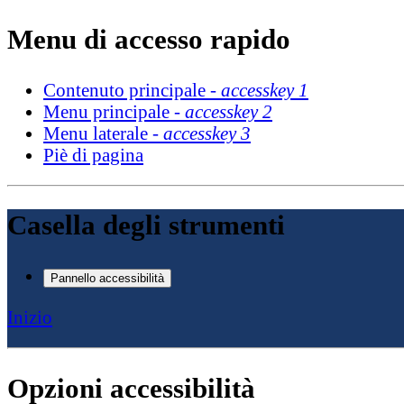
Menu di accesso rapido
Contenuto principale -
accesskey 1
Menu principale -
accesskey 2
Menu laterale -
accesskey 3
Piè di pagina
Casella degli strumenti
Pannello accessibilità
Inizio
Opzioni accessibilità