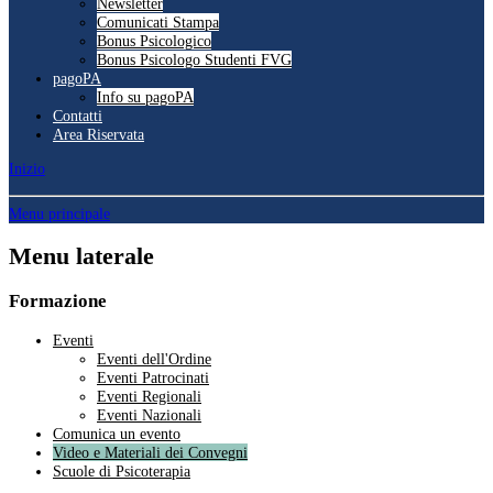
Newsletter
Comunicati Stampa
Bonus Psicologico
Bonus Psicologo Studenti FVG
pagoPA
Info su pagoPA
Contatti
Area Riservata
Inizio
Menu principale
Menu laterale
Formazione
Eventi
Eventi dell'Ordine
Eventi Patrocinati
Eventi Regionali
Eventi Nazionali
Comunica un evento
Video e Materiali dei Convegni
Scuole di Psicoterapia