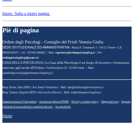
Inizio
. Salta a inizio pagina.
Piè di pagina
Ordine degli Psicologi - Consiglio del Friuli Venezia Giulia
SEDE ISTITUZIONALE ED AMMINISTRATIVA
| Piazza N. Tommaseo 2 - 34121 Trieste - C.F.:
90058160327 | tel: +39 040.366602 | Mail:
| Pec:
|
CASA DELLA PSICOLOGIA
| La Casa della Psicologia è un luogo di incontro e formazione
riservato agli iscritti all'Ordine |
Via Pracchiuso 23 - 33100 Udine | Mail:
|
Resp. Protez. Dati (DPO): Avv. Paolo Vicenzotto | Mail:
Resp. Transiz. Digitale (RTD): dott.ssa Eva Pascoli | Mail:
Amministrazione Trasparente
|
Attuazione Misure PNRR
|
Privacy e cookie policy
|
Mappa del sito
|
Segnala
problemi di accessibilità e usabilità del sito
|
Accessibilità
Inizio