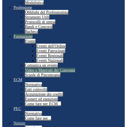
Modulistica
Professione
Obblighi del Professionista
Strumenti Utili
Protocolli di intesa
Bandi e Concorsi
Bacheca
Formazione
Eventi
Eventi dell'Ordine
Eventi Patrocinati
Eventi Regionali
Eventi Nazionali
Comunica un evento
Video e Materiali dei Convegni
Scuole di Psicoterapia
ECM
Normativa
Enti coinvolti
Acquisizione dei crediti
Esoneri ed esenzioni
Come fare per ECM...
PEC
Normativa
Come fare per...
Notizie