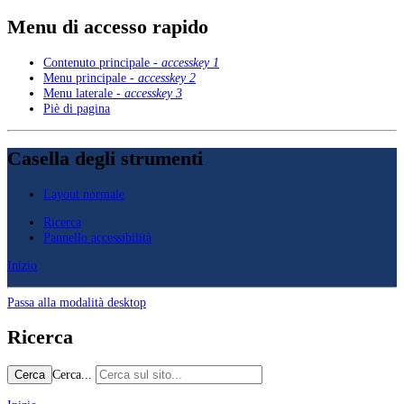
Menu di accesso rapido
Contenuto principale -
accesskey 1
Menu principale -
accesskey 2
Menu laterale -
accesskey 3
Piè di pagina
Casella degli strumenti
Layout normale
Ricerca
Pannello accessibilità
Inizio
Passa alla modalità desktop
Ricerca
Cerca...
Cerca