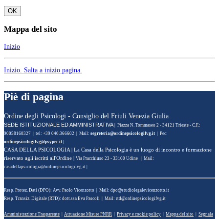
OK
Mappa del sito
Inizio
Inizio
. Salta a inizio pagina.
Piè di pagina
Ordine degli Psicologi - Consiglio del Friuli Venezia Giulia
SEDE ISTITUZIONALE ED AMMINISTRATIVA
| Piazza N. Tommaseo 2 - 34121 Trieste - C.F.:
90058160327 | tel: +39 040.366602 | Mail:
segreteria@ordinepsicologifvg.it
| Pec:
ordinepsicologifvg@psypec.it
|
CASA DELLA PSICOLOGIA
| La Casa della Psicologia è un luogo di incontro e formazione
riservato agli iscritti all'Ordine |
Via Pracchiuso 23 - 33100 Udine | Mail:
casadellapsicologia@ordinepsicologifvg.it
|
Resp. Protez. Dati (DPO): Avv. Paolo Vicenzotto | Mail:
dpo@studiolegalevicenzotto.it
Resp. Transiz. Digitale (RTD): dott.ssa Eva Pascoli | Mail:
rtd@ordinepsicologifvg.it
Amministrazione Trasparente
|
Attuazione Misure PNRR
|
Privacy e cookie policy
|
Mappa del sito
|
Segnala