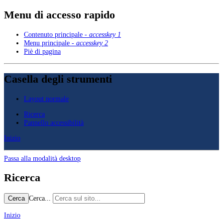
Menu di accesso rapido
Contenuto principale -
accesskey 1
Menu principale -
accesskey 2
Piè di pagina
Casella degli strumenti
Layout normale
Ricerca
Pannello accessibilità
Inizio
Passa alla modalità desktop
Ricerca
Cerca...
Cerca
Inizio