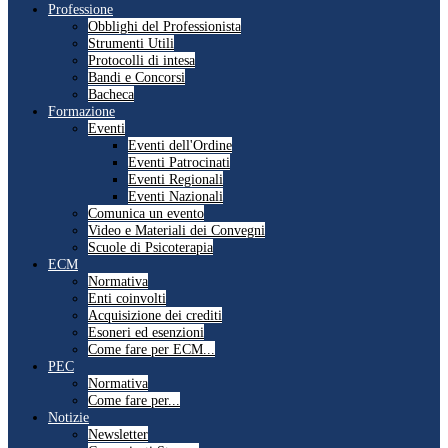
Professione
Obblighi del Professionista
Strumenti Utili
Protocolli di intesa
Bandi e Concorsi
Bacheca
Formazione
Eventi
Eventi dell'Ordine
Eventi Patrocinati
Eventi Regionali
Eventi Nazionali
Comunica un evento
Video e Materiali dei Convegni
Scuole di Psicoterapia
ECM
Normativa
Enti coinvolti
Acquisizione dei crediti
Esoneri ed esenzioni
Come fare per ECM...
PEC
Normativa
Come fare per...
Notizie
Newsletter