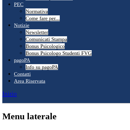
PEC
Normativa
Come fare per...
Notizie
Newsletter
Comunicati Stampa
Bonus Psicologico
Bonus Psicologo Studenti FVG
pagoPA
Info su pagoPA
Contatti
Area Riservata
Inizio
Menu laterale