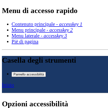
Menu di accesso rapido
Contenuto principale -
accesskey 1
Menu principale -
accesskey 2
Menu laterale -
accesskey 3
Piè di pagina
Casella degli strumenti
Pannello accessibilità
Inizio
Opzioni accessibilità