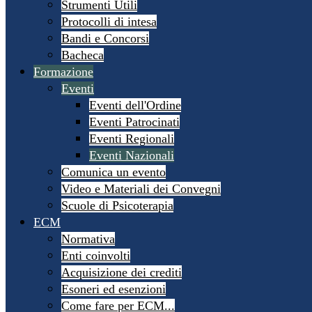
Strumenti Utili
Protocolli di intesa
Bandi e Concorsi
Bacheca
Formazione
Eventi
Eventi dell'Ordine
Eventi Patrocinati
Eventi Regionali
Eventi Nazionali
Comunica un evento
Video e Materiali dei Convegni
Scuole di Psicoterapia
ECM
Normativa
Enti coinvolti
Acquisizione dei crediti
Esoneri ed esenzioni
Come fare per ECM...