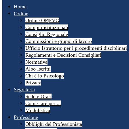
Home
Ordine
Ordine OP|FVG
Compiti istituzionali
Consiglio Regionale
Commissioni e gruppi di lavoro
Ufficio Istruttorio per i procedimenti disciplinari
Regolamenti e Decisioni Consigliari
Normativa
Albo Iscritti
Chi è lo Psicologo
Privacy
Segreteria
Sede e Orari
Come fare per ...
Modulistica
Professione
Obblighi del Professionista