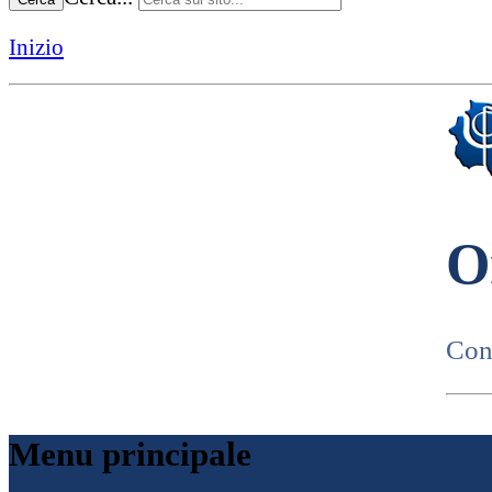
Inizio
O
Cons
Menu principale