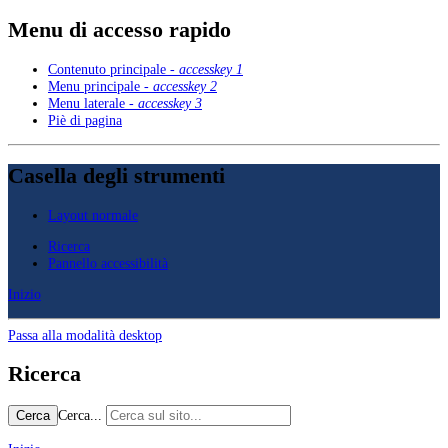
Menu di accesso rapido
Contenuto principale -
accesskey 1
Menu principale -
accesskey 2
Menu laterale -
accesskey 3
Piè di pagina
Casella degli strumenti
Layout normale
Ricerca
Pannello accessibilità
Inizio
Passa alla modalità desktop
Ricerca
Cerca...
Cerca