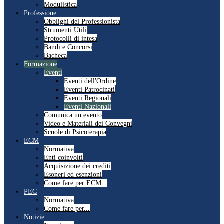
Modulistica
Professione
Obblighi del Professionista
Strumenti Utili
Protocolli di intesa
Bandi e Concorsi
Bacheca
Formazione
Eventi
Eventi dell'Ordine
Eventi Patrocinati
Eventi Regionali
Eventi Nazionali
Comunica un evento
Video e Materiali dei Convegni
Scuole di Psicoterapia
ECM
Normativa
Enti coinvolti
Acquisizione dei crediti
Esoneri ed esenzioni
Come fare per ECM...
PEC
Normativa
Come fare per...
Notizie