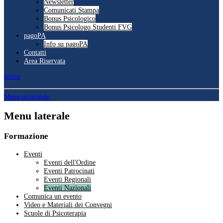
Newsletter
Comunicati Stampa
Bonus Psicologico
Bonus Psicologo Studenti FVG
pagoPA
Info su pagoPA
Contatti
Area Riservata
Inizio
Menu principale
Menu laterale
Formazione
Eventi
Eventi dell'Ordine
Eventi Patrocinati
Eventi Regionali
Eventi Nazionali
Comunica un evento
Video e Materiali dei Convegni
Scuole di Psicoterapia