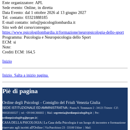
Ente organizzatore: APL
Sede evento: Online, in diretta
Data Evento: dal 1 ottobre 2026 al 13 giugno 2027
Tel. contatto: 03321888185
E-mail contatto:
Sito web del corso/convegno:
https://www.psicologilombardia.it/formazione/neuropsicologia-dello-sport
Programma: Psicologia e Neuropsicologia dello Sport
ECM: si
Note:
Crediti ECM: 164,5
Inizio
Inizio
. Salta a inizio pagina.
Piè di pagina
Ordine degli Psicologi - Consiglio del Friuli Venezia Giulia
SEDE ISTITUZIONALE ED AMMINISTRATIVA
| Piazza N. Tommaseo 2 - 34121 Trieste - C.F.:
90058160327 | tel: +39 040.366602 | Mail:
| Pec:
|
CASA DELLA PSICOLOGIA
| La Casa della Psicologia è un luogo di incontro e formazione
riservato agli iscritti all'Ordine |
Via Pracchiuso 23 - 33100 Udine | Mail: