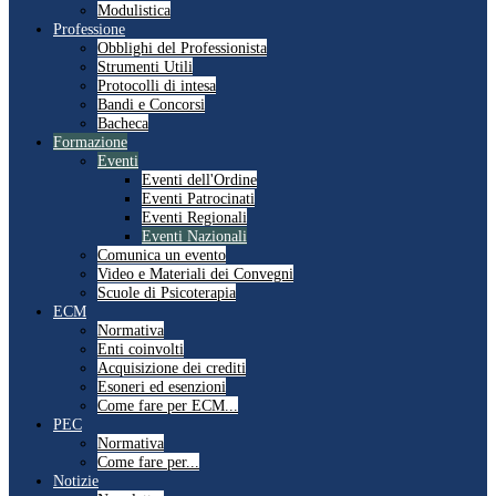
Modulistica
Professione
Obblighi del Professionista
Strumenti Utili
Protocolli di intesa
Bandi e Concorsi
Bacheca
Formazione
Eventi
Eventi dell'Ordine
Eventi Patrocinati
Eventi Regionali
Eventi Nazionali
Comunica un evento
Video e Materiali dei Convegni
Scuole di Psicoterapia
ECM
Normativa
Enti coinvolti
Acquisizione dei crediti
Esoneri ed esenzioni
Come fare per ECM...
PEC
Normativa
Come fare per...
Notizie