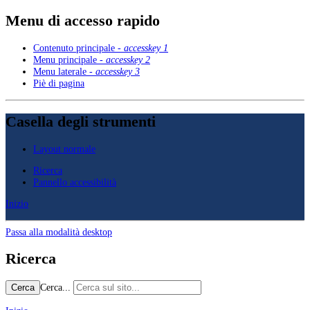
Menu di accesso rapido
Contenuto principale -
accesskey 1
Menu principale -
accesskey 2
Menu laterale -
accesskey 3
Piè di pagina
Casella degli strumenti
Layout normale
Ricerca
Pannello accessibilità
Inizio
Passa alla modalità desktop
Ricerca
Cerca...
Cerca