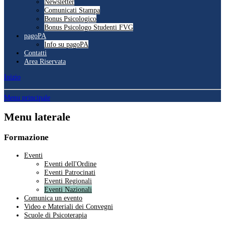
Newsletter
Comunicati Stampa
Bonus Psicologico
Bonus Psicologo Studenti FVG
pagoPA
Info su pagoPA
Contatti
Area Riservata
Inizio
Menu principale
Menu laterale
Formazione
Eventi
Eventi dell'Ordine
Eventi Patrocinati
Eventi Regionali
Eventi Nazionali
Comunica un evento
Video e Materiali dei Convegni
Scuole di Psicoterapia