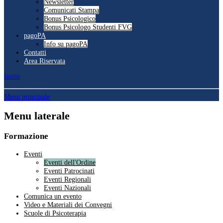
Newsletter
Comunicati Stampa
Bonus Psicologico
Bonus Psicologo Studenti FVG
pagoPA
Info su pagoPA
Contatti
Area Riservata
Inizio
Menu principale
Menu laterale
Formazione
Eventi
Eventi dell'Ordine
Eventi Patrocinati
Eventi Regionali
Eventi Nazionali
Comunica un evento
Video e Materiali dei Convegni
Scuole di Psicoterapia