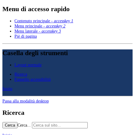
Menu di accesso rapido
Contenuto principale -
accesskey 1
Menu principale -
accesskey 2
Menu laterale -
accesskey 3
Piè di pagina
Casella degli strumenti
Layout normale
Ricerca
Pannello accessibilità
Inizio
Passa alla modalità desktop
Ricerca
Cerca...
Cerca