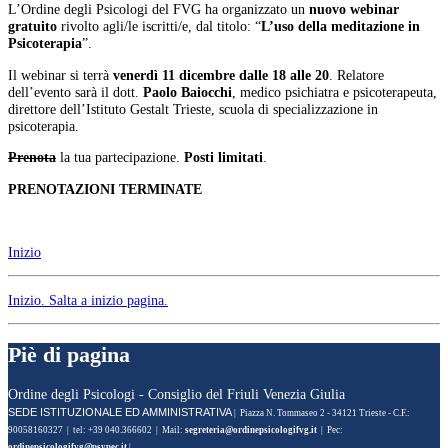
L’Ordine degli Psicologi del FVG ha organizzato un
nuovo webinar
gratuito
rivolto agli/le iscritti/e, dal titolo: “
L’uso della meditazione in
Psicoterapia
”.
Il webinar si terrà
venerdì 11 dicembre dalle 18 alle 20
. Relatore
dell’evento sarà il dott.
Paolo Baiocchi
, medico psichiatra e psicoterapeuta,
direttore dell’Istituto Gestalt Trieste, scuola di specializzazione in
psicoterapia.
Prenota
la tua partecipazione.
Posti limitati
.
PRENOTAZIONI TERMINATE
Inizio
Inizio
. Salta a inizio pagina.
Piè di pagina
Ordine degli Psicologi - Consiglio del Friuli Venezia Giulia
SEDE ISTITUZIONALE ED AMMINISTRATIVA
| Piazza N. Tommaseo 2 - 34121 Trieste - C.F.:
90058160327 | tel: +39 040.366602 | Mail:
| Pec:
|