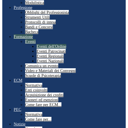
Modulistica
Professione
Obblighi del Professionista
Strumenti Utili
Protocolli di intesa
Bandi e Concorsi
Bacheca
Formazione
Eventi
Eventi dell'Ordine
Eventi Patrocinati
Eventi Regionali
Eventi Nazionali
Comunica un evento
Video e Materiali dei Convegni
Scuole di Psicoterapia
ECM
Normativa
Enti coinvolti
Acquisizione dei crediti
Esoneri ed esenzioni
Come fare per ECM...
PEC
Normativa
Come fare per...
Notizie