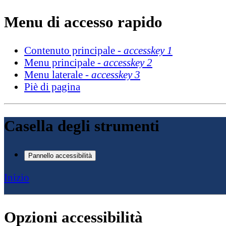
Menu di accesso rapido
Contenuto principale -
accesskey 1
Menu principale -
accesskey 2
Menu laterale -
accesskey 3
Piè di pagina
Casella degli strumenti
Pannello accessibilità
Inizio
Opzioni accessibilità