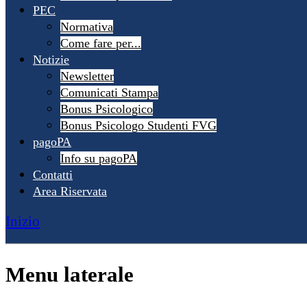
PEC
Normativa
Come fare per...
Notizie
Newsletter
Comunicati Stampa
Bonus Psicologico
Bonus Psicologo Studenti FVG
pagoPA
Info su pagoPA
Contatti
Area Riservata
Inizio
Menu laterale