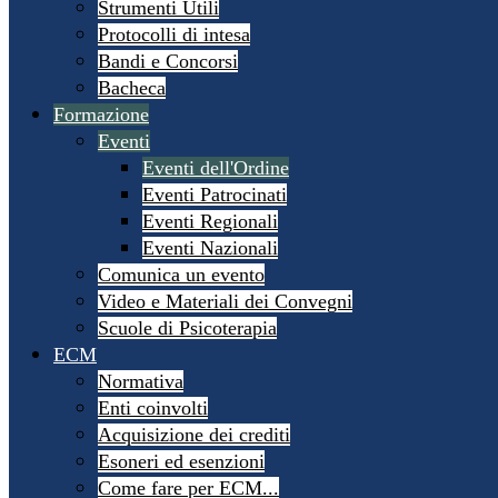
Strumenti Utili
Protocolli di intesa
Bandi e Concorsi
Bacheca
Formazione
Eventi
Eventi dell'Ordine
Eventi Patrocinati
Eventi Regionali
Eventi Nazionali
Comunica un evento
Video e Materiali dei Convegni
Scuole di Psicoterapia
ECM
Normativa
Enti coinvolti
Acquisizione dei crediti
Esoneri ed esenzioni
Come fare per ECM...