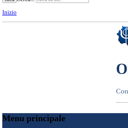
Inizio
O
Cons
Menu principale