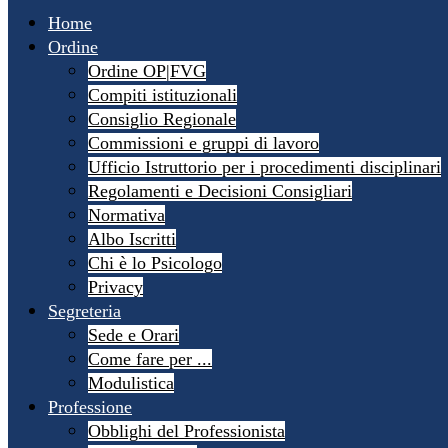
Home
Ordine
Ordine OP|FVG
Compiti istituzionali
Consiglio Regionale
Commissioni e gruppi di lavoro
Ufficio Istruttorio per i procedimenti disciplinari
Regolamenti e Decisioni Consigliari
Normativa
Albo Iscritti
Chi è lo Psicologo
Privacy
Segreteria
Sede e Orari
Come fare per ...
Modulistica
Professione
Obblighi del Professionista