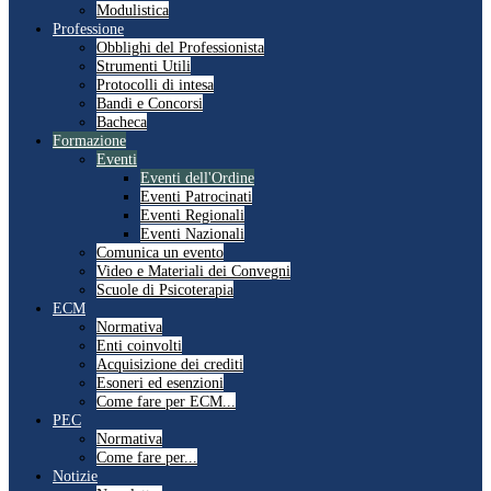
Modulistica
Professione
Obblighi del Professionista
Strumenti Utili
Protocolli di intesa
Bandi e Concorsi
Bacheca
Formazione
Eventi
Eventi dell'Ordine
Eventi Patrocinati
Eventi Regionali
Eventi Nazionali
Comunica un evento
Video e Materiali dei Convegni
Scuole di Psicoterapia
ECM
Normativa
Enti coinvolti
Acquisizione dei crediti
Esoneri ed esenzioni
Come fare per ECM...
PEC
Normativa
Come fare per...
Notizie