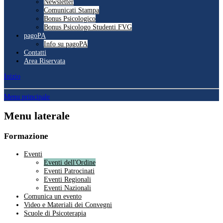
Newsletter
Comunicati Stampa
Bonus Psicologico
Bonus Psicologo Studenti FVG
pagoPA
Info su pagoPA
Contatti
Area Riservata
Inizio
Menu principale
Menu laterale
Formazione
Eventi
Eventi dell'Ordine
Eventi Patrocinati
Eventi Regionali
Eventi Nazionali
Comunica un evento
Video e Materiali dei Convegni
Scuole di Psicoterapia