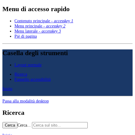
Menu di accesso rapido
Contenuto principale -
accesskey 1
Menu principale -
accesskey 2
Menu laterale -
accesskey 3
Piè di pagina
Casella degli strumenti
Layout normale
Ricerca
Pannello accessibilità
Inizio
Passa alla modalità desktop
Ricerca
Cerca...
Cerca