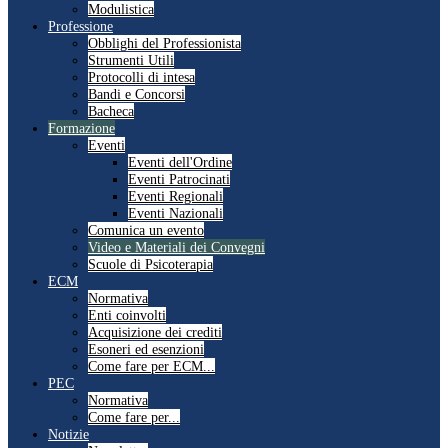
Modulistica
Professione
Obblighi del Professionista
Strumenti Utili
Protocolli di intesa
Bandi e Concorsi
Bacheca
Formazione
Eventi
Eventi dell'Ordine
Eventi Patrocinati
Eventi Regionali
Eventi Nazionali
Comunica un evento
Video e Materiali dei Convegni
Scuole di Psicoterapia
ECM
Normativa
Enti coinvolti
Acquisizione dei crediti
Esoneri ed esenzioni
Come fare per ECM...
PEC
Normativa
Come fare per...
Notizie