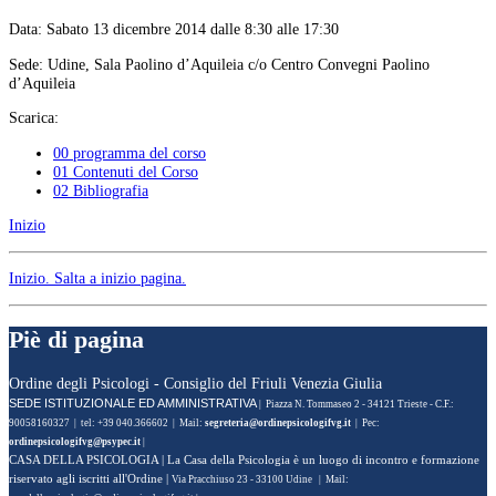
Data: Sabato 13 dicembre 2014 dalle 8:30 alle 17:30
Sede: Udine, Sala Paolino d’Aquileia c/o Centro Convegni Paolino
d’Aquileia
Scarica:
00 programma del corso
01 Contenuti del Corso
02 Bibliografia
Inizio
Inizio
. Salta a inizio pagina.
Piè di pagina
Ordine degli Psicologi - Consiglio del Friuli Venezia Giulia
SEDE ISTITUZIONALE ED AMMINISTRATIVA
| Piazza N. Tommaseo 2 - 34121 Trieste - C.F.:
90058160327 | tel: +39 040.366602 | Mail:
| Pec:
|
CASA DELLA PSICOLOGIA
| La Casa della Psicologia è un luogo di incontro e formazione
riservato agli iscritti all'Ordine |
Via Pracchiuso 23 - 33100 Udine | Mail: