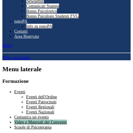
Newsletter
Comunicati Stampa
Bonus Psicologico
Bonus Psicologo Studenti FVG
pagoPA
Info su pagoPA
Contatti
Area Riservata
Inizio
Menu principale
Menu laterale
Formazione
Eventi
Eventi dell'Ordine
Eventi Patrocinati
Eventi Regionali
Eventi Nazionali
Comunica un evento
Video e Materiali dei Convegni
Scuole di Psicoterapia