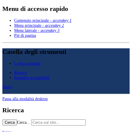
Menu di accesso rapido
Contenuto principale -
accesskey 1
Menu principale -
accesskey 2
Menu laterale -
accesskey 3
Piè di pagina
Casella degli strumenti
Layout normale
Ricerca
Pannello accessibilità
Inizio
Passa alla modalità desktop
Ricerca
Cerca...
Cerca