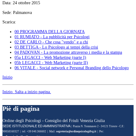
Data: 24 ottobre 2015
Sede: Palmanova
Scarica:
00 PROGRAMMA DELLA GIORNATA
01 RUMIATO - La pubblicità per Psicologi
02 DE CARLO - Che cosa "vendo" e a chi
03 BETTIGA - Lo Psicologo ai tempi della crisi
04 PADOVAN - La promozione attraverso i media e la stampa
05a LEGACCI - Web Marketing (parte I)
05b LEGACCI - Web Marketing (parte II)
06 VITALE - Social network e Personal Branding dello Psicologo
Inizio
Inizio
. Salta a inizio pagina.
Piè di pagina
Ordine degli Psicologi - Consiglio del Friuli Venezia Giulia
SEDE ISTITUZIONALE ED AMMINISTRATIVA
| Piazza N. Tommaseo 2 - 34121 Trieste - C.F.:
90058160327 | tel: +39 040.366602 | Mail:
| Pec: