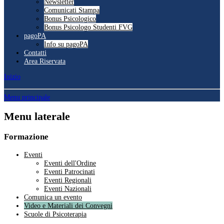
Newsletter
Comunicati Stampa
Bonus Psicologico
Bonus Psicologo Studenti FVG
pagoPA
Info su pagoPA
Contatti
Area Riservata
Inizio
Menu principale
Menu laterale
Formazione
Eventi
Eventi dell'Ordine
Eventi Patrocinati
Eventi Regionali
Eventi Nazionali
Comunica un evento
Video e Materiali dei Convegni
Scuole di Psicoterapia