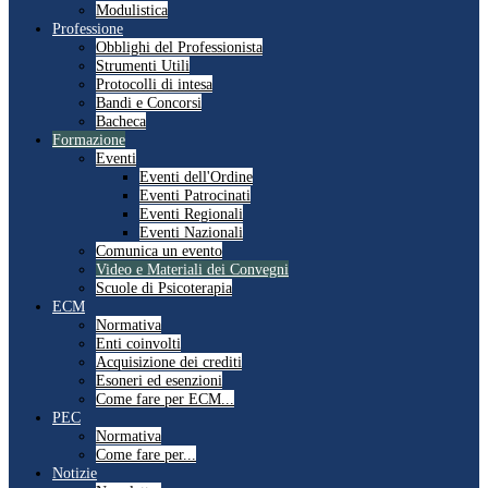
Modulistica
Professione
Obblighi del Professionista
Strumenti Utili
Protocolli di intesa
Bandi e Concorsi
Bacheca
Formazione
Eventi
Eventi dell'Ordine
Eventi Patrocinati
Eventi Regionali
Eventi Nazionali
Comunica un evento
Video e Materiali dei Convegni
Scuole di Psicoterapia
ECM
Normativa
Enti coinvolti
Acquisizione dei crediti
Esoneri ed esenzioni
Come fare per ECM...
PEC
Normativa
Come fare per...
Notizie