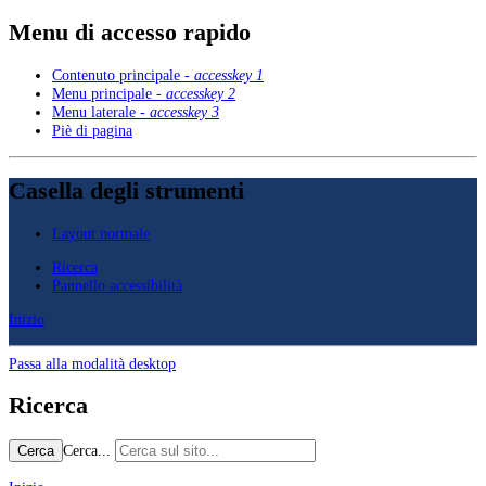
Menu di accesso rapido
Contenuto principale -
accesskey 1
Menu principale -
accesskey 2
Menu laterale -
accesskey 3
Piè di pagina
Casella degli strumenti
Layout normale
Ricerca
Pannello accessibilità
Inizio
Passa alla modalità desktop
Ricerca
Cerca...
Cerca