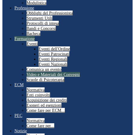
Modulistica
Professione
Obblighi del Professionista
Strumenti Utili
Protocolli di intesa
Bandi e Concorsi
Bacheca
Formazione
Eventi
Eventi dell'Ordine
Eventi Patrocinati
Eventi Regionali
Eventi Nazionali
Comunica un evento
Video e Materiali dei Convegni
Scuole di Psicoterapia
ECM
Normativa
Enti coinvolti
Acquisizione dei crediti
Esoneri ed esenzioni
Come fare per ECM...
PEC
Normativa
Come fare per...
Notizie