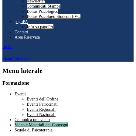
Newsletter
Comunicati Stampa
Bonus Psicologico
Bonus Psicologo Studenti FVG
pagoPA
Info su pagoPA
Contatti
Area Riservata
Inizio
Menu principale
Menu laterale
Formazione
Eventi
Eventi dell'Ordine
Eventi Patrocinati
Eventi Regionali
Eventi Nazionali
Comunica un evento
Video e Materiali dei Convegni
Scuole di Psicoterapia