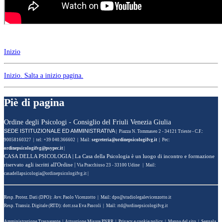
Inizio
Inizio
. Salta a inizio pagina.
Piè di pagina
Ordine degli Psicologi - Consiglio del Friuli Venezia Giulia
SEDE ISTITUZIONALE ED AMMINISTRATIVA
| Piazza N. Tommaseo 2 - 34121 Trieste - C.F.:
90058160327 | tel: +39 040.366602 | Mail:
| Pec:
|
CASA DELLA PSICOLOGIA
| La Casa della Psicologia è un luogo di incontro e formazione
riservato agli iscritti all'Ordine |
Via Pracchiuso 23 - 33100 Udine | Mail:
|
Resp. Protez. Dati (DPO): Avv. Paolo Vicenzotto | Mail:
Resp. Transiz. Digitale (RTD): dott.ssa Eva Pascoli | Mail:
Amministrazione Trasparente
|
Attuazione Misure PNRR
|
Privacy e cookie policy
|
Mappa del sito
|
Segnala