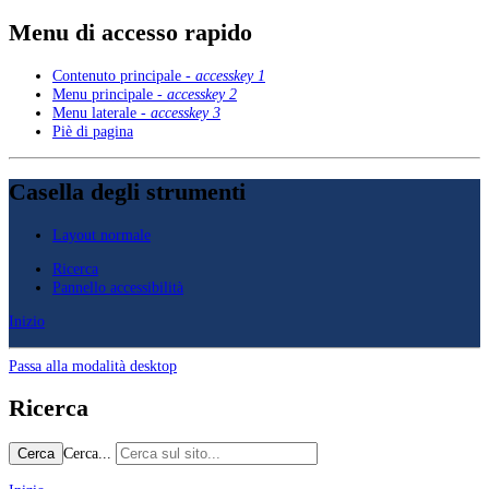
Menu di accesso rapido
Contenuto principale -
accesskey 1
Menu principale -
accesskey 2
Menu laterale -
accesskey 3
Piè di pagina
Casella degli strumenti
Layout normale
Ricerca
Pannello accessibilità
Inizio
Passa alla modalità desktop
Ricerca
Cerca...
Cerca