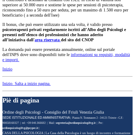
superiore ai 50.000 euro e sostiene le spese per sessioni di psicoterapia,
riconoscendo fino a 50 euro per seduta, per un massimo di 1.500 euro per
beneficiario ( a seconda dell'Isee)
Il bonus, che può essere utilizzato una sola volta, è valido presso
psicoterapeuti privati regolarmente iscritti all’Albo degli Psicologi e
presenti nell’elenco dei professionisti che hanno aderito
all’iniziativa dall'
area riservata
del sito del CNOP
La domanda può essere presentata annualmente, online sul portale
dell'INPS dove sono disponibili tutte le
informazioni su requisiti, modalità
e importi.
Inizio
Inizio
. Salta a inizio pagina.
Piè di pagina
Ordine degli Psicologi - Consiglio del Friuli Venezia Giulia
SEDE ISTITUZIONALE ED AMMINISTRATIVA
| Piazza N. Tommaseo 2 - 34121 Trieste - C.F.:
90058160327 | tel: +39 040.366602 | Mail:
| Pec:
|
CASA DELLA PSICOLOGIA
| La Casa della Psicologia è un luogo di incontro e formazione