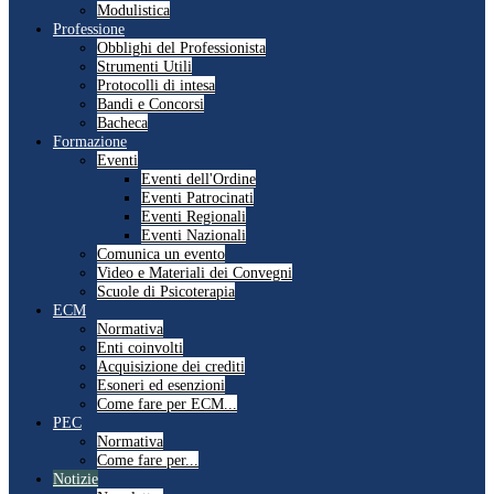
Modulistica
Professione
Obblighi del Professionista
Strumenti Utili
Protocolli di intesa
Bandi e Concorsi
Bacheca
Formazione
Eventi
Eventi dell'Ordine
Eventi Patrocinati
Eventi Regionali
Eventi Nazionali
Comunica un evento
Video e Materiali dei Convegni
Scuole di Psicoterapia
ECM
Normativa
Enti coinvolti
Acquisizione dei crediti
Esoneri ed esenzioni
Come fare per ECM...
PEC
Normativa
Come fare per...
Notizie