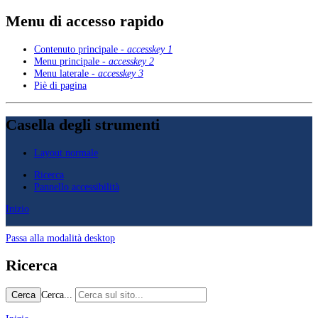
Menu di accesso rapido
Contenuto principale -
accesskey 1
Menu principale -
accesskey 2
Menu laterale -
accesskey 3
Piè di pagina
Casella degli strumenti
Layout normale
Ricerca
Pannello accessibilità
Inizio
Passa alla modalità desktop
Ricerca
Cerca...
Cerca