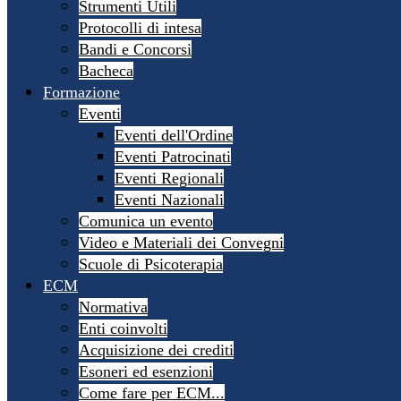
Strumenti Utili
Protocolli di intesa
Bandi e Concorsi
Bacheca
Formazione
Eventi
Eventi dell'Ordine
Eventi Patrocinati
Eventi Regionali
Eventi Nazionali
Comunica un evento
Video e Materiali dei Convegni
Scuole di Psicoterapia
ECM
Normativa
Enti coinvolti
Acquisizione dei crediti
Esoneri ed esenzioni
Come fare per ECM...