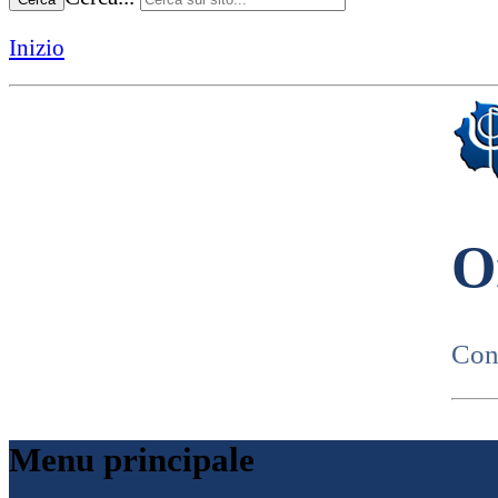
Inizio
O
Cons
Menu principale