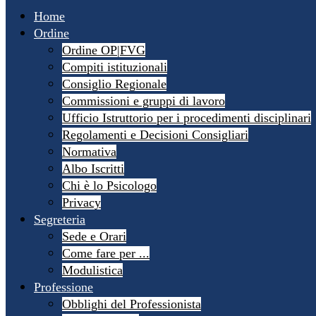
Home
Ordine
Ordine OP|FVG
Compiti istituzionali
Consiglio Regionale
Commissioni e gruppi di lavoro
Ufficio Istruttorio per i procedimenti disciplinari
Regolamenti e Decisioni Consigliari
Normativa
Albo Iscritti
Chi è lo Psicologo
Privacy
Segreteria
Sede e Orari
Come fare per ...
Modulistica
Professione
Obblighi del Professionista