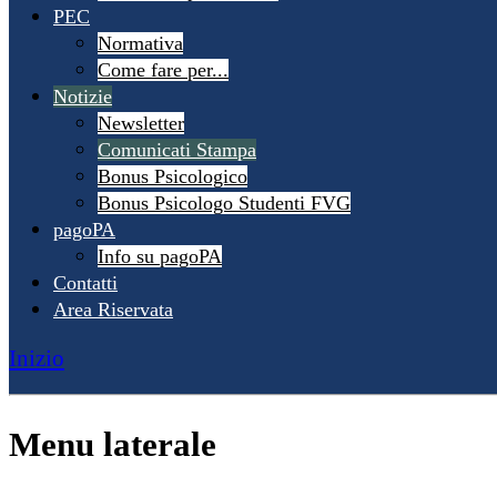
PEC
Normativa
Come fare per...
Notizie
Newsletter
Comunicati Stampa
Bonus Psicologico
Bonus Psicologo Studenti FVG
pagoPA
Info su pagoPA
Contatti
Area Riservata
Inizio
Menu laterale