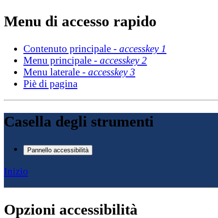
Menu di accesso rapido
Contenuto principale -
accesskey 1
Menu principale -
accesskey 2
Menu laterale -
accesskey 3
Piè di pagina
Casella degli strumenti
Pannello accessibilità
Inizio
Opzioni accessibilità