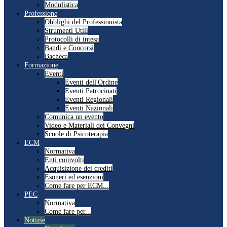
Modulistica
Professione
Obblighi del Professionista
Strumenti Utili
Protocolli di intesa
Bandi e Concorsi
Bacheca
Formazione
Eventi
Eventi dell'Ordine
Eventi Patrocinati
Eventi Regionali
Eventi Nazionali
Comunica un evento
Video e Materiali dei Convegni
Scuole di Psicoterapia
ECM
Normativa
Enti coinvolti
Acquisizione dei crediti
Esoneri ed esenzioni
Come fare per ECM...
PEC
Normativa
Come fare per...
Notizie