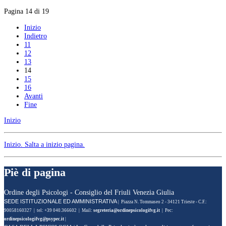
Pagina 14 di 19
Inizio
Indietro
11
12
13
14
15
16
Avanti
Fine
Inizio
Inizio
. Salta a inizio pagina.
Piè di pagina
Ordine degli Psicologi - Consiglio del Friuli Venezia Giulia
SEDE ISTITUZIONALE ED AMMINISTRATIVA
| Piazza N. Tommaseo 2 - 34121 Trieste - C.F.:
90058160327 | tel: +39 040.366602 | Mail:
| Pec:
|