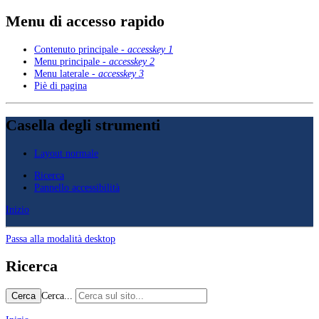
Menu di accesso rapido
Contenuto principale -
accesskey 1
Menu principale -
accesskey 2
Menu laterale -
accesskey 3
Piè di pagina
Casella degli strumenti
Layout normale
Ricerca
Pannello accessibilità
Inizio
Passa alla modalità desktop
Ricerca
Cerca...
Cerca