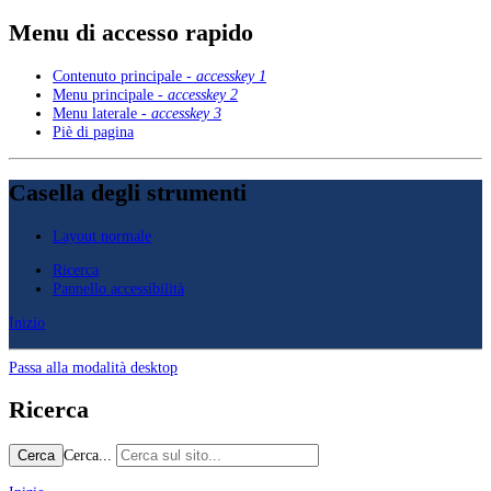
Menu di accesso rapido
Contenuto principale -
accesskey 1
Menu principale -
accesskey 2
Menu laterale -
accesskey 3
Piè di pagina
Casella degli strumenti
Layout normale
Ricerca
Pannello accessibilità
Inizio
Passa alla modalità desktop
Ricerca
Cerca...
Cerca