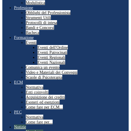
Modulistica
Professione
Obblighi del Professionista
Strumenti Utili
Protocolli di intesa
Bandi e Concorsi
Bacheca
Formazione
Eventi
Eventi dell'Ordine
Eventi Patrocinati
Eventi Regionali
Eventi Nazionali
Comunica un evento
Video e Materiali dei Convegni
Scuole di Psicoterapia
ECM
Normativa
Enti coinvolti
Acquisizione dei crediti
Esoneri ed esenzioni
Come fare per ECM...
PEC
Normativa
Come fare per...
Notizie