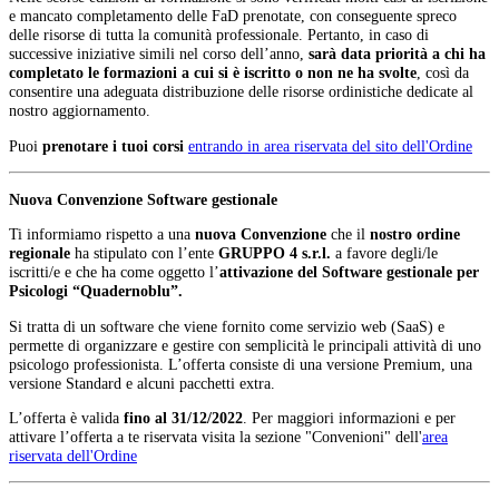
e mancato completamento delle FaD prenotate, con conseguente spreco
delle risorse di tutta la comunità professionale. Pertanto, in caso di
successive iniziative simili nel corso dell’anno,
sarà data priorità a chi ha
completato le formazioni a cui si è iscritto o non ne ha svolte
, così da
consentire una adeguata distribuzione delle risorse ordinistiche dedicate al
nostro aggiornamento.
Puoi
prenotare i tuoi corsi
entrando in area riservata del sito dell'Ordine
Nuova Convenzione Software gestionale
Ti informiamo rispetto a una
nuova Convenzione
che il
nostro ordine
regionale
ha stipulato con l’ente
GRUPPO 4 s.r.l.
a favore degli/le
iscritti/e e che ha come oggetto l’
attivazione del Software gestionale per
Psicologi “Quadernoblu”.
Si tratta di un software che viene fornito come servizio web (SaaS) e
permette di organizzare e gestire con semplicità le principali attività di uno
psicologo professionista. L’offerta consiste di una versione Premium, una
versione Standard e alcuni pacchetti extra.
L’offerta è valida
fino al 31/12/2022
. Per maggiori informazioni e per
attivare l’offerta a te riservata visita la sezione "Convenioni" dell'
area
riservata dell'Ordine