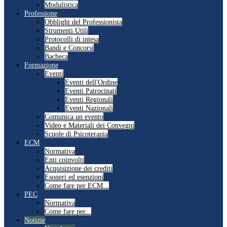
Modulistica
Professione
Obblighi del Professionista
Strumenti Utili
Protocolli di intesa
Bandi e Concorsi
Bacheca
Formazione
Eventi
Eventi dell'Ordine
Eventi Patrocinati
Eventi Regionali
Eventi Nazionali
Comunica un evento
Video e Materiali dei Convegni
Scuole di Psicoterapia
ECM
Normativa
Enti coinvolti
Acquisizione dei crediti
Esoneri ed esenzioni
Come fare per ECM...
PEC
Normativa
Come fare per...
Notizie