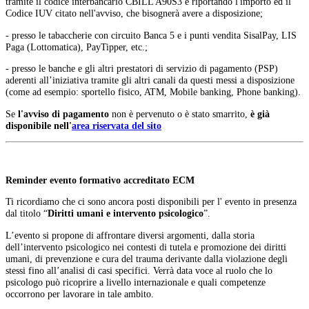
tramite il codice interbancario CBILL A90S3 e riportando l'importo ed il
Codice IUV citato nell'avviso, che bisognerà avere a disposizione;
- presso le tabaccherie con circuito Banca 5 e i punti vendita SisalPay, LIS
Paga (Lottomatica), PayTipper, etc.;
- presso le banche e gli altri prestatori di servizio di pagamento (PSP)
aderenti all’iniziativa tramite gli altri canali da questi messi a disposizione
(come ad esempio: sportello fisico, ATM, Mobile banking, Phone banking).
Se
l'avviso di pagamento
non è pervenuto o è stato smarrito,
è già
disponibile nell'
area riservata del sito
Reminder evento formativo accreditato ECM
Ti ricordiamo che ci sono ancora posti disponibili per l' evento in presenza
dal titolo “
Diritti umani e intervento psicologico
”.
L’evento si propone di affrontare diversi argomenti, dalla storia
dell’intervento psicologico nei contesti di tutela e promozione dei diritti
umani, di prevenzione e cura del trauma derivante dalla violazione degli
stessi fino all’analisi di casi specifici. Verrà data voce al ruolo che lo
psicologo può ricoprire a livello internazionale e quali competenze
occorrono per lavorare in tale ambito.