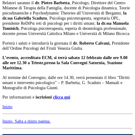
Relatori saranno il
dr. Pietro Barbetta
, Psicologo, Direttore del Centro
Milanese di Terapia della Famiglia, docente di Psicologia dinamica, Teorie
psicodinamiche e Psychodynamic Theories all’Università di Bergamo;
la
dr.ssa Gabriella Scaduto
, Psicologa psicoterapeuta, segretaria OPL,
presidente ReDiPsi reti di psicologi per i diritti umani;
la dr.ssa Manuela
Tomisich
, Psicologa psicoterapeuta, esperta di deontologia professionale,
docente presso Università Cattolica Milano e Università di Milano Bicocca.
Porterà i saluti e introdurrà la giornata il
dr. Roberto Calvani,
Presidente
dell’Ordine Psicologi del Friuli Venezia Giulia.
L’evento, accreditato ECM, si terrà sabato 12 febbraio dalle ore 9.00
alle ore 12.30 a Trieste,presso la Sala Convegni Saturnia, Stazione
Marittima.
Al termine del Convegno, dalle ore 14.30, verrà presentato il libro “Diritti
umani e intervento psicologico” – P. Barbetta, G. Scaduto – Manuali e
Monografie di Psicologia Giunti.
Per informazioni e
iscrizioni
clicca qui
Inizio
Inizio
. Salta a inizio pagina.