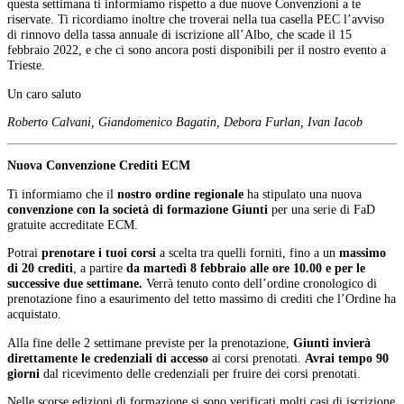
questa settimana ti informiamo rispetto a due nuove Convenzioni a te
riservate. Ti ricordiamo inoltre che troverai nella tua casella PEC l’avviso
di rinnovo della tassa annuale di iscrizione all’Albo, che scade il 15
febbraio 2022, e che ci sono ancora posti disponibili per il nostro evento a
Trieste.
Un caro saluto
Roberto Calvani, Giandomenico Bagatin, Debora Furlan, Ivan Iacob
Nuova Convenzione Crediti ECM
Ti informiamo che il
nostro ordine regionale
ha stipulato una nuova
convenzione con la società di formazione Giunti
per una serie di FaD
gratuite accreditate ECM.
Potrai
prenotare i tuoi corsi
a scelta tra quelli forniti, fino a un
massimo
di 20 crediti
, a partire
da martedì 8 febbraio alle ore 10.00 e per le
successive due settimane.
Verrà tenuto conto dell’ordine cronologico di
prenotazione fino a esaurimento del tetto massimo di crediti che l’Ordine ha
acquistato.
Alla fine delle 2 settimane previste per la prenotazione,
Giunti invierà
direttamente le credenziali di accesso
ai corsi prenotati.
Avrai tempo 90
giorni
dal ricevimento delle credenziali per fruire dei corsi prenotati.
Nelle scorse edizioni di formazione si sono verificati molti casi di iscrizione