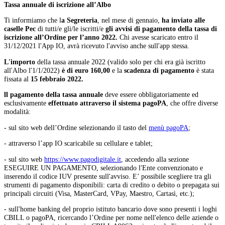
Tassa annuale di iscrizione all’Albo
Ti informiamo che l
a Segreteria
, nel mese di gennaio,
ha inviato alle
caselle Pec
di tutti/e gli/le iscritti/e
gli avvisi di pagamento
della tassa di
iscrizione all’Ordine per l’anno 2022.
Chi avesse scaricato entro il
31/12/2021 l'App IO, avrà ricevuto l'avviso anche sull'app stessa.
L'importo
della tassa annuale 2022 (valido solo per chi era già iscritto
all'Albo l'1/1/2022)
è di euro 160,00
e la
scadenza di pagamento
è stata
fissata al
15 febbraio 2022.
ll pagamento della tassa annuale
deve essere obbligatoriamente ed
esclusivamente
effettuato
attraverso il sistema pagoPA
, che offre diverse
modalità:
- sul sito web dell’Ordine selezionando il tasto del
menù pagoPA
;
- attraverso l’app IO scaricabile su cellulare e tablet;
- sul sito web
https://www.pagodigitale.it
, accedendo alla sezione
ESEGUIRE UN PAGAMENTO, selezionando l'Ente convenzionato e
inserendo il codice IUV presente sull'avviso. E’ possibile scegliere tra gli
strumenti di pagamento disponibili: carta di credito o debito o prepagata sui
principali circuiti (Visa, MasterCard, VPay, Maestro, Cartasì, etc.);
- sull'home banking del proprio istituto bancario dove sono presenti i loghi
CBILL o pagoPA, ricercando l’Ordine per nome nell'elenco delle aziende o