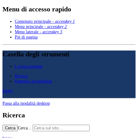
Menu di accesso rapido
Contenuto principale -
accesskey 1
Menu principale -
accesskey 2
Menu laterale -
accesskey 3
Piè di pagina
Casella degli strumenti
Layout normale
Ricerca
Pannello accessibilità
Inizio
Passa alla modalità desktop
Ricerca
Cerca...
Cerca