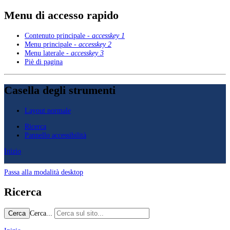
Menu di accesso rapido
Contenuto principale -
accesskey 1
Menu principale -
accesskey 2
Menu laterale -
accesskey 3
Piè di pagina
Casella degli strumenti
Layout normale
Ricerca
Pannello accessibilità
Inizio
Passa alla modalità desktop
Ricerca
Cerca...
Cerca