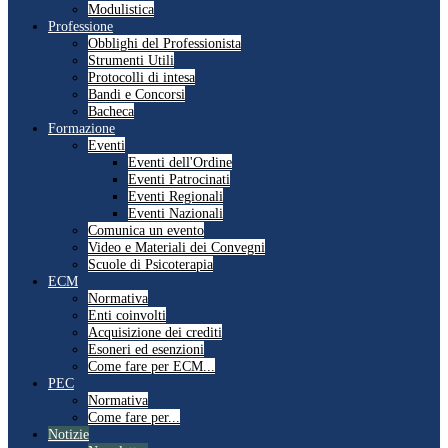
Modulistica
Professione
Obblighi del Professionista
Strumenti Utili
Protocolli di intesa
Bandi e Concorsi
Bacheca
Formazione
Eventi
Eventi dell'Ordine
Eventi Patrocinati
Eventi Regionali
Eventi Nazionali
Comunica un evento
Video e Materiali dei Convegni
Scuole di Psicoterapia
ECM
Normativa
Enti coinvolti
Acquisizione dei crediti
Esoneri ed esenzioni
Come fare per ECM...
PEC
Normativa
Come fare per...
Notizie