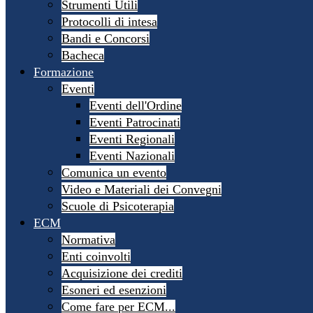
Strumenti Utili
Protocolli di intesa
Bandi e Concorsi
Bacheca
Formazione
Eventi
Eventi dell'Ordine
Eventi Patrocinati
Eventi Regionali
Eventi Nazionali
Comunica un evento
Video e Materiali dei Convegni
Scuole di Psicoterapia
ECM
Normativa
Enti coinvolti
Acquisizione dei crediti
Esoneri ed esenzioni
Come fare per ECM...