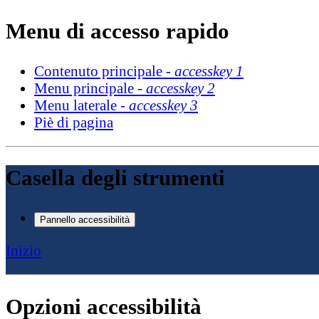
Menu di accesso rapido
Contenuto principale -
accesskey 1
Menu principale -
accesskey 2
Menu laterale -
accesskey 3
Piè di pagina
Casella degli strumenti
Pannello accessibilità
Inizio
Opzioni accessibilità