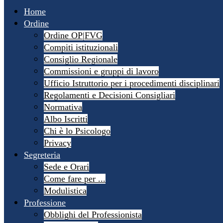
Home
Ordine
Ordine OP|FVG
Compiti istituzionali
Consiglio Regionale
Commissioni e gruppi di lavoro
Ufficio Istruttorio per i procedimenti disciplinari
Regolamenti e Decisioni Consigliari
Normativa
Albo Iscritti
Chi è lo Psicologo
Privacy
Segreteria
Sede e Orari
Come fare per ...
Modulistica
Professione
Obblighi del Professionista