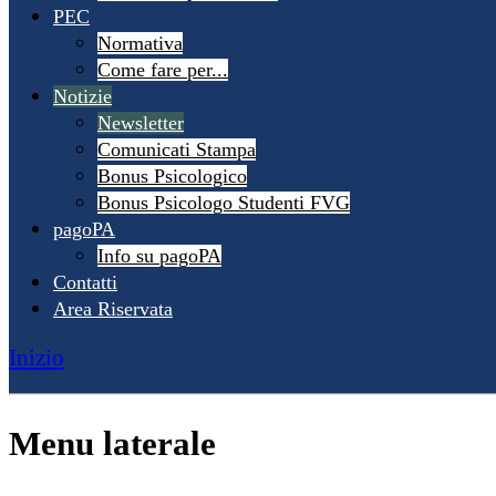
PEC
Normativa
Come fare per...
Notizie
Newsletter
Comunicati Stampa
Bonus Psicologico
Bonus Psicologo Studenti FVG
pagoPA
Info su pagoPA
Contatti
Area Riservata
Inizio
Menu laterale