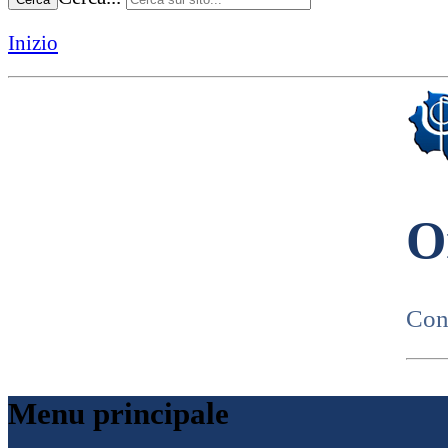
Inizio
O
Cons
Menu principale