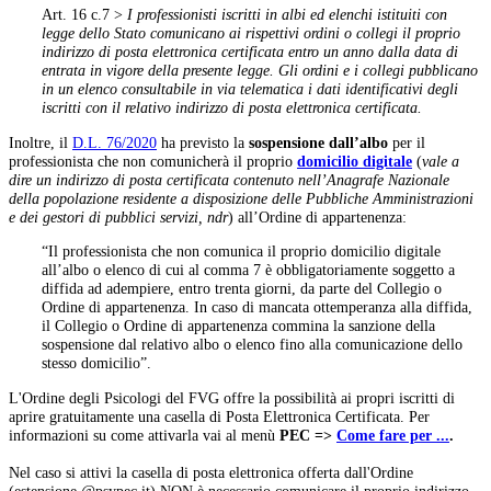
Art. 16 c.7 >
I professionisti iscritti in albi ed elenchi istituiti con
legge dello Stato comunicano ai rispettivi ordini o collegi il proprio
indirizzo di posta elettronica certificata entro un anno dalla data di
entrata in vigore della presente legge. Gli ordini e i collegi pubblicano
in un elenco consultabile in via telematica i dati identificativi degli
iscritti con il relativo indirizzo di posta elettronica certificata.
Inoltre, il
D.L. 76/2020
ha previsto la
sospensione dall’albo
per il
professionista che non comunicherà il proprio
domicilio digitale
(
vale a
dire un indirizzo di posta certificata contenuto nell’Anagrafe Nazionale
della popolazione residente a disposizione delle Pubbliche Amministrazioni
e dei gestori di pubblici servizi, ndr
) all’Ordine di appartenenza:
“Il professionista che non comunica il proprio domicilio digitale
all’albo o elenco di cui al comma 7 è obbligatoriamente soggetto a
diffida ad adempiere, entro trenta giorni, da parte del Collegio o
Ordine di appartenenza. In caso di mancata ottemperanza alla diffida,
il Collegio o Ordine di appartenenza commina la sanzione della
sospensione dal relativo albo o elenco fino alla comunicazione dello
stesso domicilio”.
L'Ordine degli Psicologi del FVG offre la possibilità ai propri iscritti di
aprire gratuitamente una casella di Posta Elettronica Certificata. Per
informazioni su come attivarla vai al menù
PEC =>
Come fare per ...
.
Nel caso si attivi la casella di posta elettronica offerta dall'Ordine
(estensione @psypec.it) NON è necessario comunicare il proprio indirizzo