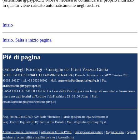
in quanto viene caricato automaticamente negli archivi.
Inizio
Inizio
. Salta a inizio pagina.
Piè di pagina
Ordine degli Psicologi - Consiglio del Friuli Venezia Giulia
SEDE ISTITUZIONALE ED AMMINISTRATIVA
| Piazza N. Tommaseo 2 - 34121 Trieste - C.F.:
90058160327 | tel: +39 040.366602 | Mail:
| Pec:
|
CASA DELLA PSICOLOGIA
| La Casa della Psicologia è un luogo di incontro e formazione
riservato agli iscritti all'Ordine |
Via Pracchiuso 23 - 33100 Udine | Mail:
|
Resp. Protez. Dati (DPO): Avv. Paolo Vicenzotto | Mail:
Resp. Transiz. Digitale (RTD): dott.ssa Eva Pascoli | Mail:
Amministrazione Trasparente
|
Attuazione Misure PNRR
|
Privacy e cookie policy
|
Mappa del sito
|
Segnala
problemi di accessibilità e usabilità del sito
|
Accessibilità