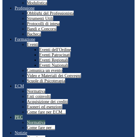
Modulistica
Professione
Obblighi del Professionista
Strumenti Utili
Protocolli di intesa
Bandi e Concorsi
Bacheca
Formazione
Eventi
Eventi dell'Ordine
Eventi Patrocinati
Eventi Regionali
Eventi Nazionali
Comunica un evento
Video e Materiali dei Convegni
Scuole di Psicoterapia
ECM
Normativa
Enti coinvolti
Acquisizione dei crediti
Esoneri ed esenzioni
Come fare per ECM...
PEC
Normativa
Come fare per...
Notizie