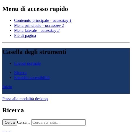
Menu di accesso rapido
Contenuto principale -
accesskey 1
Menu principale -
accesskey 2
Menu laterale -
accesskey 3
Piè di pagina
Casella degli strumenti
Layout normale
Ricerca
Pannello accessibilità
Inizio
Passa alla modalità desktop
Ricerca
Cerca...
Cerca