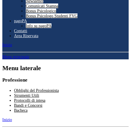
Newsletter
Comunicati Stampa
Bonus Psicologico
Bonus Psicologo Studenti FVG
pagoPA
Info su pagoPA
Contatti
Area Riservata
Inizio
Menu principale
Menu laterale
Professione
Obblighi del Professionista
Strumenti Utili
Protocolli di intesa
Bandi e Concorsi
Bacheca
Inizio