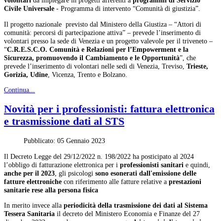
volontari
da impiegare in progetti afferenti a
programmi di Servizio
Civile Universale
- Programma di intervento “Comunità di giustizia”.
Il progetto nazionale previsto dal Ministero della Giustiza – “Attori di
comunità: percorsi di partecipazione attiva” – prevede l’inserimento di
volontari presso la sede di Venezia e un progetto valevole per il triveneto –
“
C.R.E.S.C.O. Comunità e Relazioni per l’Empowerment e la
Sicurezza, promuovendo il Cambiamento e le Opportunità
”, che
prevede l’inserimento di volontari nelle sedi di Venezia, Treviso,
Trieste,
Gorizia, Udine
, Vicenza, Trento e Bolzano.
Continua...
Novità per i professionisti: fattura elettronica
e trasmissione dati al STS
Pubblicato: 05 Gennaio 2023
Il Decreto Legge del 29/12/2022 n. 198/2022 ha posticipato al 2024
l’obbligo di fatturazione elettronica per i
professionisti sanitari
e quindi,
anche per il 2023
, gli psicologi
sono
esonerati dall'emissione delle
fatture elettroniche
con riferimento alle fatture relative a
prestazioni
sanitarie rese alla persona fisica
In merito invece alla
periodicità della trasmissione dei dati al Sistema
Tessera Sanitaria
il decreto del Ministero Economia e Finanze del 27