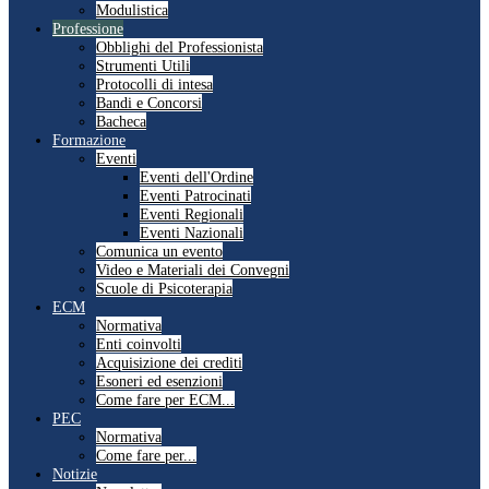
Modulistica
Professione
Obblighi del Professionista
Strumenti Utili
Protocolli di intesa
Bandi e Concorsi
Bacheca
Formazione
Eventi
Eventi dell'Ordine
Eventi Patrocinati
Eventi Regionali
Eventi Nazionali
Comunica un evento
Video e Materiali dei Convegni
Scuole di Psicoterapia
ECM
Normativa
Enti coinvolti
Acquisizione dei crediti
Esoneri ed esenzioni
Come fare per ECM...
PEC
Normativa
Come fare per...
Notizie