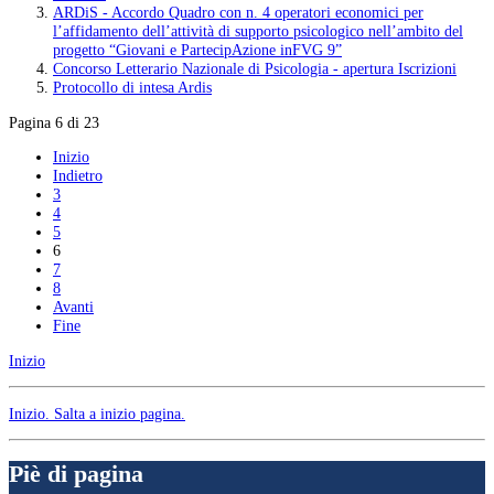
ARDiS - Accordo Quadro con n. 4 operatori economici per
l’affidamento dell’attività di supporto psicologico nell’ambito del
progetto “Giovani e PartecipAzione inFVG 9”
Concorso Letterario Nazionale di Psicologia - apertura Iscrizioni
Protocollo di intesa Ardis
Pagina 6 di 23
Inizio
Indietro
3
4
5
6
7
8
Avanti
Fine
Inizio
Inizio
. Salta a inizio pagina.
Piè di pagina