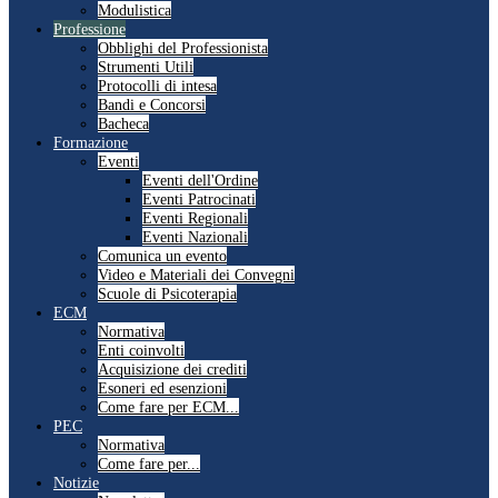
Modulistica
Professione
Obblighi del Professionista
Strumenti Utili
Protocolli di intesa
Bandi e Concorsi
Bacheca
Formazione
Eventi
Eventi dell'Ordine
Eventi Patrocinati
Eventi Regionali
Eventi Nazionali
Comunica un evento
Video e Materiali dei Convegni
Scuole di Psicoterapia
ECM
Normativa
Enti coinvolti
Acquisizione dei crediti
Esoneri ed esenzioni
Come fare per ECM...
PEC
Normativa
Come fare per...
Notizie