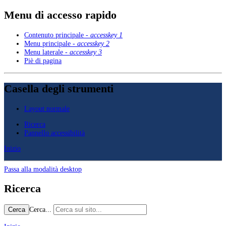
Menu di accesso rapido
Contenuto principale -
accesskey 1
Menu principale -
accesskey 2
Menu laterale -
accesskey 3
Piè di pagina
Casella degli strumenti
Layout normale
Ricerca
Pannello accessibilità
Inizio
Passa alla modalità desktop
Ricerca
Cerca...
Cerca