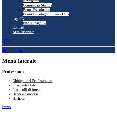
Newsletter
Comunicati Stampa
Bonus Psicologico
Bonus Psicologo Studenti FVG
pagoPA
Info su pagoPA
Contatti
Area Riservata
Inizio
Menu principale
Menu laterale
Professione
Obblighi del Professionista
Strumenti Utili
Protocolli di intesa
Bandi e Concorsi
Bacheca
Inizio