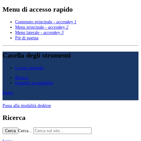
Menu di accesso rapido
Contenuto principale -
accesskey 1
Menu principale -
accesskey 2
Menu laterale -
accesskey 3
Piè di pagina
Casella degli strumenti
Layout normale
Ricerca
Pannello accessibilità
Inizio
Passa alla modalità desktop
Ricerca
Cerca...
Cerca