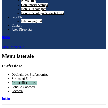
Newsletter
Comunicati Stampa
Bonus Psicologico
Bonus Psicologo Studenti FVG
pagoPA
Info su pagoPA
Contatti
Area Riservata
Inizio
Menu principale
Menu laterale
Professione
Obblighi del Professionista
Strumenti Utili
Protocolli di intesa
Bandi e Concorsi
Bacheca
Inizio