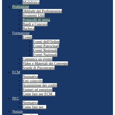
Modulistica
Professione
Obblighi del Professionista
Strumenti Utili
Protocolli di intesa
Bandi e Concorsi
Bacheca
Formazione
Eventi
Eventi dell'Ordine
Eventi Patrocinati
Eventi Regionali
Eventi Nazionali
Comunica un evento
Video e Materiali dei Convegni
Scuole di Psicoterapia
ECM
Normativa
Enti coinvolti
Acquisizione dei crediti
Esoneri ed esenzioni
Come fare per ECM...
PEC
Normativa
Come fare per...
Notizie