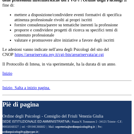
delle professioni infermierstiche del FVG
e l'
Ordine degli Psicologi
al
fine di:
mettere a disposizione/condividere eventi formativi di specifica
attinenza professionale rivolti ai propri iscritti
fornire consulenza/parere su tematiche inerenti la professione
proporre e condividere progetti di ricerca su specifici temi di
contenuto professionale
valutare e promuovere altre iniziative a favore degli iscritti
Le adesioni vanno indicate nell'area degli Psicologi del sito del
CNOP
https://areariservata.psy.it/cgi-bin/areariservata/ar.cgi
Il Protocollo di Intesa, in via sperimentale, ha la durata di un anno.
Inizio
Inizio
. Salta a inizio pagina.
Piè di pagina
Ordine degli Psicologi - Consiglio del Friuli Venezia Giulia
SEDE ISTITUZIONALE ED AMMINISTRATIVA
| Piazza N. Tommaseo 2 - 34121 Trieste - C.F.:
90058160327 | tel: +39 040.366602 | Mail:
| Pec:
|