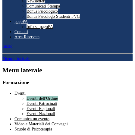
Newsletter
Comunicati Stampa
Bonus Psicologico
Bonus Psicologo Studenti FVG
pagoPA
Info su pagoPA
Contatti
Area Riservata
Inizio
Menu principale
Menu laterale
Formazione
Eventi
Eventi dell'Ordine
Eventi Patrocinati
Eventi Regionali
Eventi Nazionali
Comunica un evento
Video e Materiali dei Convegni
Scuole di Psicoterapia