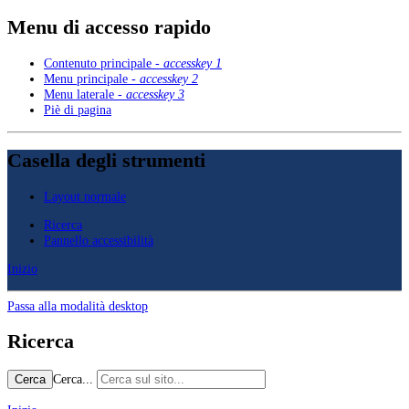
Menu di accesso rapido
Contenuto principale -
accesskey 1
Menu principale -
accesskey 2
Menu laterale -
accesskey 3
Piè di pagina
Casella degli strumenti
Layout normale
Ricerca
Pannello accessibilità
Inizio
Passa alla modalità desktop
Ricerca
Cerca...
Cerca