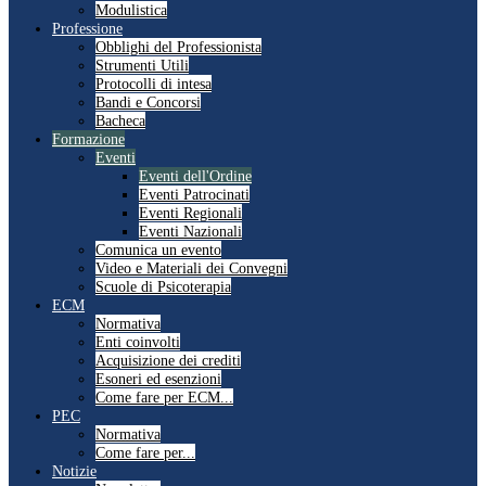
Modulistica
Professione
Obblighi del Professionista
Strumenti Utili
Protocolli di intesa
Bandi e Concorsi
Bacheca
Formazione
Eventi
Eventi dell'Ordine
Eventi Patrocinati
Eventi Regionali
Eventi Nazionali
Comunica un evento
Video e Materiali dei Convegni
Scuole di Psicoterapia
ECM
Normativa
Enti coinvolti
Acquisizione dei crediti
Esoneri ed esenzioni
Come fare per ECM...
PEC
Normativa
Come fare per...
Notizie