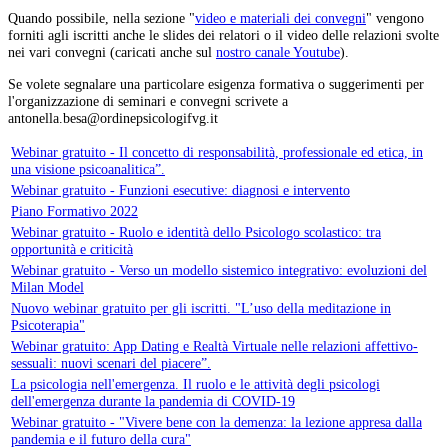
Quando possibile, nella sezione "
video e materiali dei convegni
" vengono
forniti agli iscritti anche le slides dei relatori o il video delle relazioni svolte
nei vari convegni (caricati anche sul
nostro canale Youtube
).
Se volete segnalare una particolare esigenza formativa o suggerimenti per
l'organizzazione di seminari e convegni scrivete a
Webinar gratuito - Il concetto di responsabilità, professionale ed etica, in
una visione psicoanalitica”.
Webinar gratuito - Funzioni esecutive: diagnosi e intervento
Piano Formativo 2022
Webinar gratuito - Ruolo e identità dello Psicologo scolastico: tra
opportunità e criticità
Webinar gratuito - Verso un modello sistemico integrativo: evoluzioni del
Milan Model
Nuovo webinar gratuito per gli iscritti. "L’uso della meditazione in
Psicoterapia"
Webinar gratuito: App Dating e Realtà Virtuale nelle relazioni affettivo-
sessuali: nuovi scenari del piacere”.
La psicologia nell'emergenza. Il ruolo e le attività degli psicologi
dell'emergenza durante la pandemia di COVID-19
Webinar gratuito - "Vivere bene con la demenza: la lezione appresa dalla
pandemia e il futuro della cura"