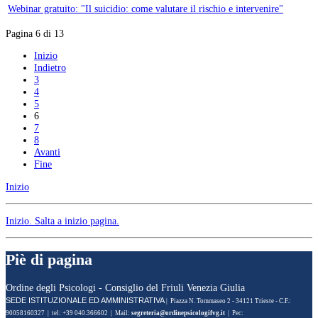
Webinar gratuito: "Il suicidio: come valutare il rischio e intervenire"
Pagina 6 di 13
Inizio
Indietro
3
4
5
6
7
8
Avanti
Fine
Inizio
Inizio
. Salta a inizio pagina.
Piè di pagina
Ordine degli Psicologi - Consiglio del Friuli Venezia Giulia
SEDE ISTITUZIONALE ED AMMINISTRATIVA
| Piazza N. Tommaseo 2 - 34121 Trieste - C.F.:
90058160327 | tel: +39 040.366602 | Mail:
| Pec: