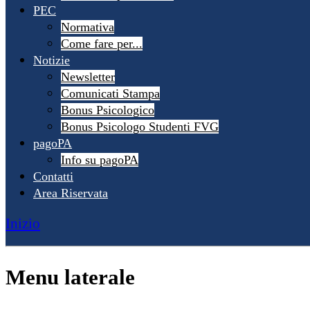
PEC
Normativa
Come fare per...
Notizie
Newsletter
Comunicati Stampa
Bonus Psicologico
Bonus Psicologo Studenti FVG
pagoPA
Info su pagoPA
Contatti
Area Riservata
Inizio
Menu laterale