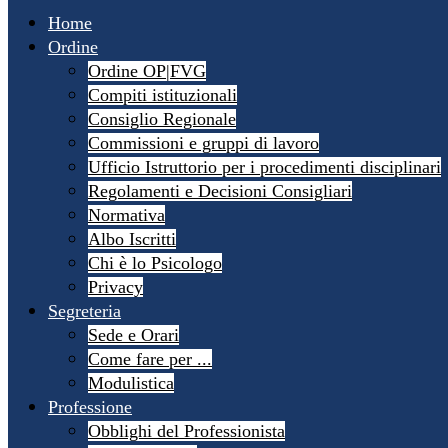
Home
Ordine
Ordine OP|FVG
Compiti istituzionali
Consiglio Regionale
Commissioni e gruppi di lavoro
Ufficio Istruttorio per i procedimenti disciplinari
Regolamenti e Decisioni Consigliari
Normativa
Albo Iscritti
Chi è lo Psicologo
Privacy
Segreteria
Sede e Orari
Come fare per ...
Modulistica
Professione
Obblighi del Professionista