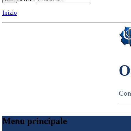
Inizio
O
Cons
Menu principale