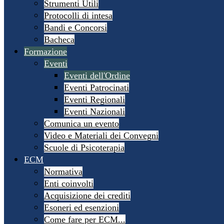
Strumenti Utili
Protocolli di intesa
Bandi e Concorsi
Bacheca
Formazione
Eventi
Eventi dell'Ordine
Eventi Patrocinati
Eventi Regionali
Eventi Nazionali
Comunica un evento
Video e Materiali dei Convegni
Scuole di Psicoterapia
ECM
Normativa
Enti coinvolti
Acquisizione dei crediti
Esoneri ed esenzioni
Come fare per ECM...