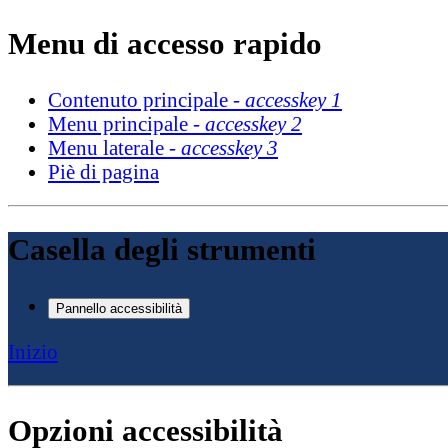
Menu di accesso rapido
Contenuto principale -
accesskey 1
Menu principale -
accesskey 2
Menu laterale -
accesskey 3
Piè di pagina
Casella degli strumenti
Pannello accessibilità
Inizio
Opzioni accessibilità