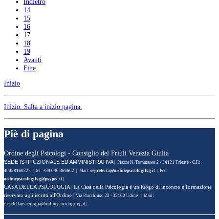
Indietro
14
15
16
17
18
19
Avanti
Fine
Inizio
Inizio
. Salta a inizio pagina.
Piè di pagina
Ordine degli Psicologi - Consiglio del Friuli Venezia Giulia
SEDE ISTITUZIONALE ED AMMINISTRATIVA
| Piazza N. Tommaseo 2 - 34121 Trieste - C.F.:
90058160327 | tel: +39 040.366602 | Mail:
| Pec:
|
CASA DELLA PSICOLOGIA
| La Casa della Psicologia è un luogo di incontro e formazione
riservato agli iscritti all'Ordine |
Via Pracchiuso 23 - 33100 Udine | Mail:
|