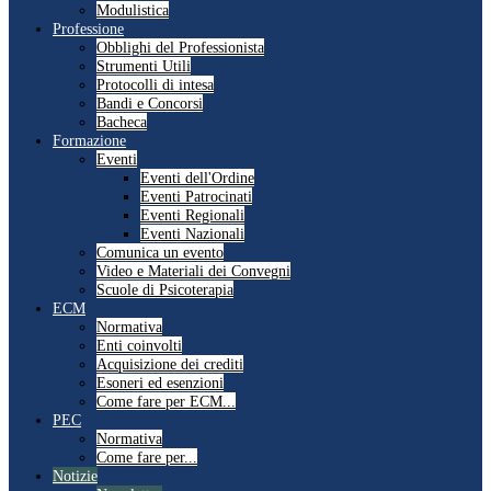
Modulistica
Professione
Obblighi del Professionista
Strumenti Utili
Protocolli di intesa
Bandi e Concorsi
Bacheca
Formazione
Eventi
Eventi dell'Ordine
Eventi Patrocinati
Eventi Regionali
Eventi Nazionali
Comunica un evento
Video e Materiali dei Convegni
Scuole di Psicoterapia
ECM
Normativa
Enti coinvolti
Acquisizione dei crediti
Esoneri ed esenzioni
Come fare per ECM...
PEC
Normativa
Come fare per...
Notizie