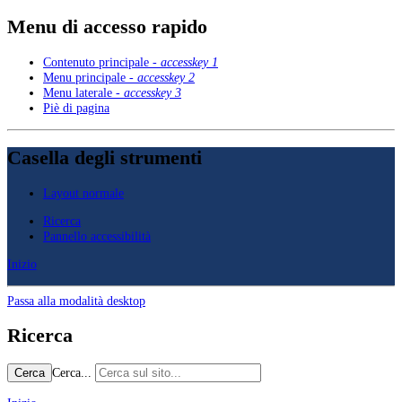
Menu di accesso rapido
Contenuto principale -
accesskey 1
Menu principale -
accesskey 2
Menu laterale -
accesskey 3
Piè di pagina
Casella degli strumenti
Layout normale
Ricerca
Pannello accessibilità
Inizio
Passa alla modalità desktop
Ricerca
Cerca...
Cerca