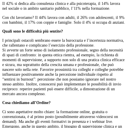
Il 42% si dedica alla consulenza clinica e alla psicoterapia, il 14% lavora
nel sociale o in ambito sanitario pubblico, l’11% nella formazione.
Con chi lavoriamo? Il 44% lavora con adulti, il 26% con adolescenti, il 9%
con bambini, il 17% con coppie e famiglie. Solo il 4% si occupa di anziani.
Quali sono le difficoltà più sentite?
I principali ostacoli sembrano essere la burocrazia e l’incertezza normativa,
che rallentano e complicano l’esercizio della professione.
Si avverte un forte senso di isolamento professionale, segno della necessità
di spazi di confronto: in questa ottica rientra, ad esempio, la richiesta di
momenti di supervisione, a supporto non solo di una pratica clinica efficace
e sicura, ma soprattutto della crescita umana e professionale, che può
nascere solo nella rete. Favorire prossimità tra colleghi e colleghe potrebbe
influenzare positivamente anche la percezione individuale rispetto al
“sentirsi in burnout”: percezione che non possiamo ignorare nel nostro
stesso ambito. Inoltre, conoscersi può implementare le possibilità di invio
reciproco: reperire pazienti può essere difficile, a dimostrazione di un
mercato ancora complesso.
Cosa chiediamo all’Ordine?
Ci sono aspettative molto chiare: la formazione online, gratuita o
convenzionata, è al primo posto (possibilmente attraverso videocorsi on
demand). Ma anche gli eventi formativi in presenza e i webinar live.
Emergono, anche in questo ambito, il bisogno di supervisione clinica e un