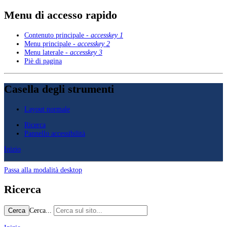
Menu di accesso rapido
Contenuto principale -
accesskey 1
Menu principale -
accesskey 2
Menu laterale -
accesskey 3
Piè di pagina
Casella degli strumenti
Layout normale
Ricerca
Pannello accessibilità
Inizio
Passa alla modalità desktop
Ricerca
Cerca...
Cerca