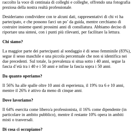
raccolto la voce di centinaia di colleghi e colleghe, offrendo una fotografia
preziosa della nostra realtà professionale.
Desideriamo condividere con te alcuni dati, rappresentativi di chi vi ha
partecipato, e che possono farci un po’ da guida, mentre cerchiamo di
costruire insieme questi prossimi anni di consiliatura. Abbiamo deciso di
riportare una sintesi, con i punti più rilevanti, per facilitare la lettura.
Chi siamo?
La maggior parte dei partecipanti al sondaggio è di sesso femminile (83%),
segue il sesso maschile e una piccola percentuale che non si identifica nei
due precedenti. Sul totale, la prevalenza si situa sotto i 40 anni, segue la
fascia d’età tra i 40 e i 50 anni e infine la fascia sopra i 50 anni.
Da quanto operiamo?
Il 56% ha alle spalle oltre 10 anni di esperienza, il 19% tra 6 e 10 anni,
mentre il 26% è attivo da meno di cinque anni.
Dove lavoriamo?
Il 64% esercita come libero/a professionista, il 16% come dipendente (in
particolare in ambito pubblico), mentre il restante 10% opera in ambiti
misti o trasversali.
Di cosa ci occupiamo?