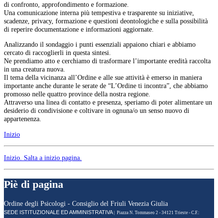
di confronto, approfondimento e formazione.
Una comunicazione interna più tempestiva e trasparente su iniziative,
scadenze, privacy, formazione e questioni deontologiche e sulla possibilità
di reperire documentazione e informazioni aggiornate.
Analizzando il sondaggio i punti essenziali appaiono chiari e abbiamo
cercato di raccoglierli in questa sintesi.
Ne prendiamo atto e cerchiamo di trasformare l’importante eredità raccolta
in una creatura nuova.
Il tema della vicinanza all’Ordine e alle sue attività è emerso in maniera
importante anche durante le serate de “L’Ordine ti incontra”, che abbiamo
promosso nelle quattro province della nostra regione.
Attraverso una linea di contatto e presenza, speriamo di poter alimentare un
desiderio di condivisione e coltivare in ognuna/o un senso nuovo di
appartenenza.
Inizio
Inizio
. Salta a inizio pagina.
Piè di pagina
Ordine degli Psicologi - Consiglio del Friuli Venezia Giulia
SEDE ISTITUZIONALE ED AMMINISTRATIVA
| Piazza N. Tommaseo 2 - 34121 Trieste - C.F.: