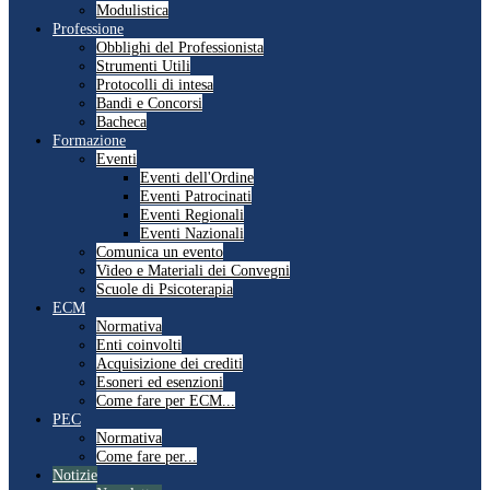
Modulistica
Professione
Obblighi del Professionista
Strumenti Utili
Protocolli di intesa
Bandi e Concorsi
Bacheca
Formazione
Eventi
Eventi dell'Ordine
Eventi Patrocinati
Eventi Regionali
Eventi Nazionali
Comunica un evento
Video e Materiali dei Convegni
Scuole di Psicoterapia
ECM
Normativa
Enti coinvolti
Acquisizione dei crediti
Esoneri ed esenzioni
Come fare per ECM...
PEC
Normativa
Come fare per...
Notizie