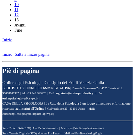
10
11
12
13
Avanti
Fine
Inizio
Inizio
. Salta a inizio pagina.
Piè di pagina
Ordine degli Psicologi - Consiglio del Friuli Venezia Giulia
SEDE ISTITUZIONALE ED AMMINISTRATIVA
| Piazza N. Tommaseo 2 - 34121 Trieste - C.F.:
90058160327 | tel: +39 040.366602 | Mail:
| Pec:
|
CASA DELLA PSICOLOGIA
| La Casa della Psicologia è un luogo di incontro e formazione
riservato agli iscritti all'Ordine |
Via Pracchiuso 23 - 33100 Udine | Mail:
|
Resp. Protez. Dati (DPO): Avv. Paolo Vicenzotto | Mail:
Resp. Transiz. Digitale (RTD): dott.ssa Eva Pascoli | Mail: