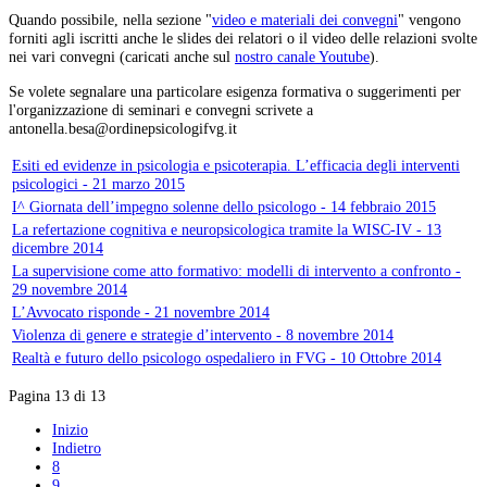
Quando possibile, nella sezione "
video e materiali dei convegni
" vengono
forniti agli iscritti anche le slides dei relatori o il video delle relazioni svolte
nei vari convegni (caricati anche sul
nostro canale Youtube
).
Se volete segnalare una particolare esigenza formativa o suggerimenti per
l'organizzazione di seminari e convegni scrivete a
Esiti ed evidenze in psicologia e psicoterapia. L’efficacia degli interventi
psicologici - 21 marzo 2015
I^ Giornata dell’impegno solenne dello psicologo - 14 febbraio 2015
La refertazione cognitiva e neuropsicologica tramite la WISC-IV - 13
dicembre 2014
La supervisione come atto formativo: modelli di intervento a confronto -
29 novembre 2014
L’Avvocato risponde - 21 novembre 2014
Violenza di genere e strategie d’intervento - 8 novembre 2014
Realtà e futuro dello psicologo ospedaliero in FVG - 10 Ottobre 2014
Pagina 13 di 13
Inizio
Indietro
8
9