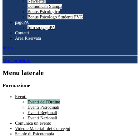
Newsletter
Comunicati Stampa
Bonus Psicologico
Bonus Psicologo Studenti FVG
pagoPA
Info su pagoPA
Contatti
Area Riservata
Inizio
Menu principale
Menu laterale
Formazione
Eventi
Eventi dell'Ordine
Eventi Patrocinati
Eventi Regionali
Eventi Nazionali
Comunica un evento
Video e Materiali dei Convegni
Scuole di Psicoterapia