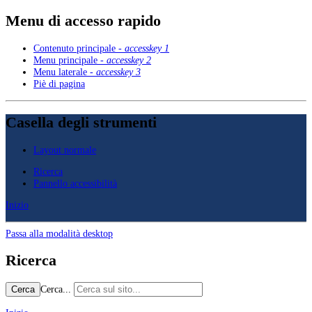
Menu di accesso rapido
Contenuto principale -
accesskey 1
Menu principale -
accesskey 2
Menu laterale -
accesskey 3
Piè di pagina
Casella degli strumenti
Layout normale
Ricerca
Pannello accessibilità
Inizio
Passa alla modalità desktop
Ricerca
Cerca...
Cerca