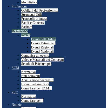
Modulistica
Professione
Obblighi del Professionista
Strumenti Utili
Protocolli di intesa
Bandi e Concorsi
Bacheca
Formazione
Eventi
Eventi dell'Ordine
Eventi Patrocinati
Eventi Regionali
Eventi Nazionali
Comunica un evento
Video e Materiali dei Convegni
Scuole di Psicoterapia
ECM
Normativa
Enti coinvolti
Acquisizione dei crediti
Esoneri ed esenzioni
Come fare per ECM...
PEC
Normativa
Come fare per...
Notizie