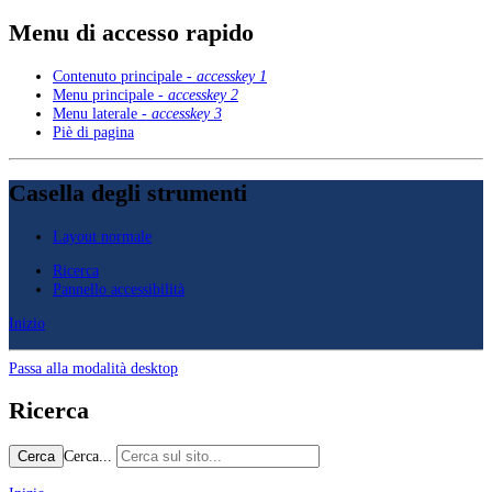
Menu di accesso rapido
Contenuto principale -
accesskey 1
Menu principale -
accesskey 2
Menu laterale -
accesskey 3
Piè di pagina
Casella degli strumenti
Layout normale
Ricerca
Pannello accessibilità
Inizio
Passa alla modalità desktop
Ricerca
Cerca...
Cerca