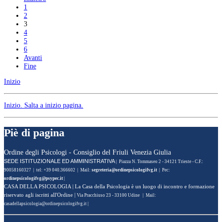
1
2
3
4
5
6
Avanti
Fine
Inizio
Inizio
. Salta a inizio pagina.
Piè di pagina
Ordine degli Psicologi - Consiglio del Friuli Venezia Giulia
SEDE ISTITUZIONALE ED AMMINISTRATIVA
| Piazza N. Tommaseo 2 - 34121 Trieste - C.F.:
90058160327 | tel: +39 040.366602 | Mail:
| Pec:
|
CASA DELLA PSICOLOGIA
| La Casa della Psicologia è un luogo di incontro e formazione
riservato agli iscritti all'Ordine |
Via Pracchiuso 23 - 33100 Udine | Mail:
|