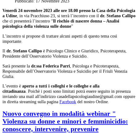
Pubblicato: 17 Novembre 2023
Venerdì 24 novembre 2023 alle ore 18.00 presso la Casa della Psicologia
a Udine
, in via Pracchiuso 23, si terrà l’incontro con il
dr. Stefano Callipo
che ci presenterà l’incontro “
Il rischio di nascere donna – Analisi
psicologica della violenza sulle donne
”
L’incontro si propone di trattare alcuni aspetti di questo tema così
importante.
Il
dr. Stefano Callipo
è Psicologo Clinico e Giuridico, Psicoterapeuta,
Presidente dell’Osservatorio Violenza e Suicidio.
Sarà presente la
dr.ssa Federica Parri
, Psicologa e Psicoterapeuta,
Responsabile dell’Osservatorio Violenza e Suicidio per il Friuli Venezia
Giulia.
L’evento è
aperto a tutti i colleghi e le colleghe e alla
cittadinanza
. Poichè i posti sono limitati potrà essere seguito in presenza
inviando una mail all'indirizzo
oppure
in diretta streaming sulla pagina
Facebook
del nostro Ordine.
Nuovo convegno in modalità webinar "
Violenza su donne e minori e femminicidio:
conoscere, intervenire, prevenire