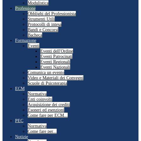
Modulistica
Professione
Obblighi del Professionista
Strumenti Utili
Protocolli di intesa
Bandi e Concorsi
Bacheca
Formazione
Eventi
Eventi dell'Ordine
Eventi Patrocinati
Eventi Regionali
Eventi Nazionali
Comunica un evento
Video e Materiali dei Convegni
Scuole di Psicoterapia
ECM
Normativa
Enti coinvolti
Acquisizione dei crediti
Esoneri ed esenzioni
Come fare per ECM...
PEC
Normativa
Come fare per...
Notizie