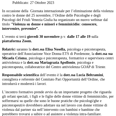
Pubblicato: 27 Ottobre 2023
In occasione della Giornata internazionale per l’eliminazione della violenza
contro le donne del 25 novembre, l’Ordine delle Psicologhe e degli
Psicologi del Friuli Venezia Giulia ha organizzato un nuovo webinar dal
titolo “
Violenza su donne e minori e femminicidio: conoscere,
intervenire, prevenire”.
L’evento si terrà
giovedì 30 novembre
p.v.
dalle 17 alle 19
sulla
piattaforma Zoom.
Relatric
i saranno la
dott.ssa Elisa Nosella,
psicologa e psicoterapeuta,
operatrice dell'Associazione Voce Donna ETS di Pordenone, la
dott.ssa ssa
Micaela Crisma
, psicologa e psicoterapeuta, formatrice e supervisora centri
antiviolenza e la
dott.ssa Mariagrazia Apollonio
, psicologa e
psicoterapeuta, collaboratrice del Centro antiviolenza GOAP di Trieste.
Responsabile scientifica
dell’evento è la
dott.ssa Lucia Beltramini
,
consigliera e referente del Comitato Pari Opportunità dell’Ordine, che
introdurrà e modererà i lavori.
L’incontro formativo prende avvio da un importante progetto che riguarda
gli orfani speciali, i figli e le figlie delle donne vittime di femminicidio, per
soffermarsi su quelle che sono le buone pratiche che psicologi/ghe e
psicoterapeuti/e dovrebbero adottare sia nel lavoro con donne vittime di
violenza dal partner sia nell’intervento con bambini e bambine che
potrebbero trovarsi a subire o ad assistere a violenza intra-familiare.