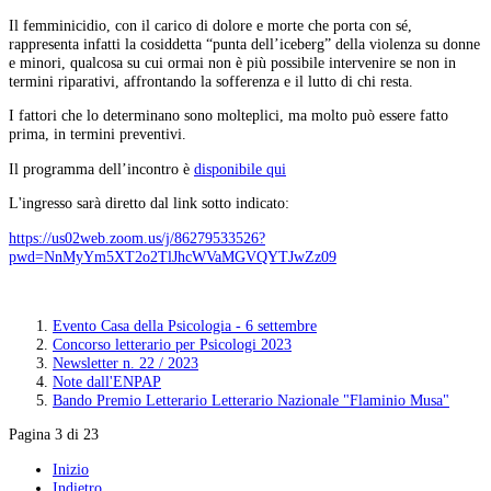
Il femminicidio, con il carico di dolore e morte che porta con sé,
rappresenta infatti la cosiddetta “punta dell’iceberg” della violenza su donne
e minori, qualcosa su cui ormai non è più possibile intervenire se non in
termini riparativi, affrontando la sofferenza e il lutto di chi resta.
I fattori che lo determinano sono molteplici, ma molto può essere fatto
prima, in termini preventivi.
Il programma dell’incontro è
disponibile qu
i
L'ingresso sarà diretto dal link sotto indicato:
https://us02web.zoom.us/j/86279533526?
pwd=NnMyYm5XT2o2TlJhcWVaMGVQYTJwZz09
Evento Casa della Psicologia - 6 settembre
Concorso letterario per Psicologi 2023
Newsletter n. 22 / 2023
Note dall'ENPAP
Bando Premio Letterario Letterario Nazionale "Flaminio Musa"
Pagina 3 di 23
Inizio
Indietro